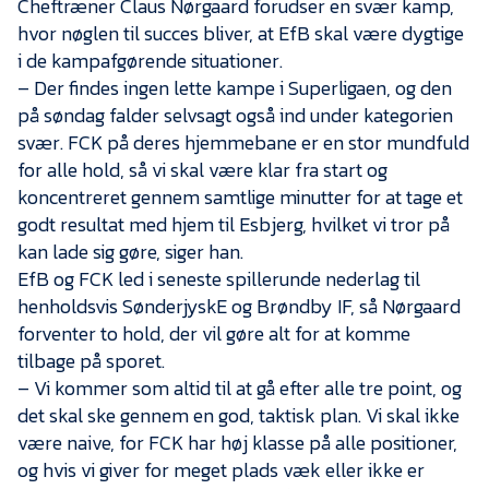
Cheftræner Claus Nørgaard forudser en svær kamp,
Presse
hvor nøglen til succes bliver, at EfB skal være dygtige
i de kampafgørende situationer.
– Der findes ingen lette kampe i Superligaen, og den
på søndag falder selvsagt også ind under kategorien
svær. FCK på deres hjemmebane er en stor mundfuld
for alle hold, så vi skal være klar fra start og
koncentreret gennem samtlige minutter for at tage et
godt resultat med hjem til Esbjerg, hvilket vi tror på
kan lade sig gøre, siger han.
EfB og FCK led i seneste spillerunde nederlag til
henholdsvis SønderjyskE og Brøndby IF, så Nørgaard
forventer to hold, der vil gøre alt for at komme
tilbage på sporet.
– Vi kommer som altid til at gå efter alle tre point, og
det skal ske gennem en god, taktisk plan. Vi skal ikke
være naive, for FCK har høj klasse på alle positioner,
og hvis vi giver for meget plads væk eller ikke er