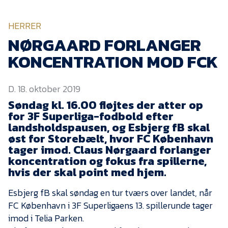
KVINDEHOLDET
HERRER
NYHEDER
NØRGAARD FORLANGER
KONCENTRATION MOD FCK
Om Esbjerg fB
D. 18. oktober 2019
EfB Akademi
Søndag kl. 16.00 fløjtes der atter op
Sydvestjysk Fodbold
for 3F Superliga-fodbold efter
Samarbejde
landsholdspausen, og Esbjerg fB skal
Partnere
øst for Storebælt, hvor FC København
tager imod. Claus Nørgaard forlanger
Blue Water Arena
koncentration og fokus fra spillerne,
hvis der skal point med hjem.
Aktionærinformation
Kontakt
Esbjerg fB skal søndag en tur tværs over landet, når
FC København i 3F Superligaens 13. spillerunde tager
Job i EfB
imod i Telia Parken.