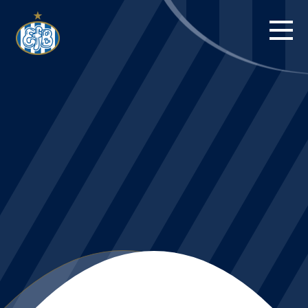
FORSIDE
KAMPE
STILLING
BILLETTER
HERREHOLDET
KAMPDAG PÅ
BLUE WATER
ARENA