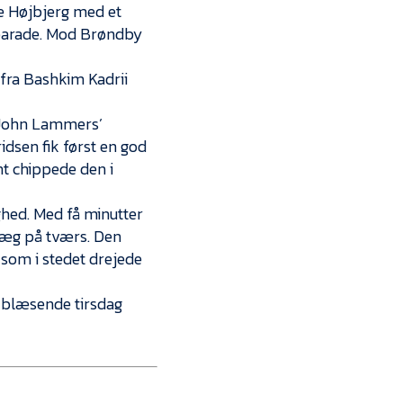
e Højbjerg med et
 parade. Mod Brøndby
fra Bashkim Kadrii
n John Lammers’
idsen fik først en god
nt chippede den i
ghed. Med få minutter
læg på tværs. Den
 som i stedet drejede
 blæsende tirsdag