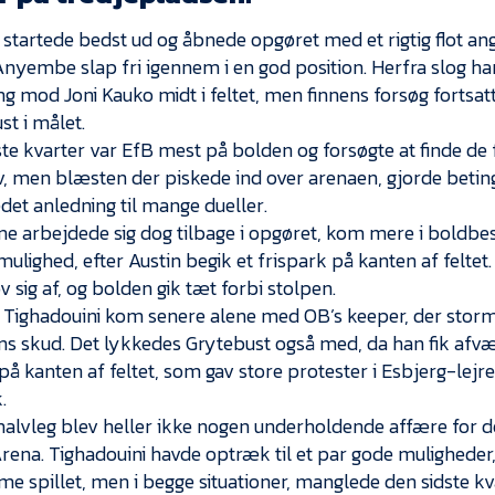
 startede bedst ud og åbnede opgøret med et rigtig flot ang
Anyembe slap fri igennem i en god position. Herfra slog h
ing mod Joni Kauko midt i feltet, men finnens forsøg fortsat
st i målet.
ste kvarter var EfB mest på bolden og forsøgte at finde de 
v, men blæsten der piskede ind over arenaen, gjorde betin
edet anledning til mange dueller.
e arbejdede sig dog tilbage i opgøret, kom mere i boldbe
mulighed, efter Austin begik et frispark på kanten af feltet
 sig af, og bolden gik tæt forbi stolpen.
Tighadouini kom senere alene med OB’s keeper, der storm
ns skud. Det lykkedes Grytebust også med, da han fik afv
å kanten af feltet, som gav store protester i Esbjerg-lejre
.
alvleg blev heller ikke nogen underholdende affære for
rena. Tighadouini havde optræk til et par gode mulighed
ime spillet, men i begge situationer, manglede den sidste kv