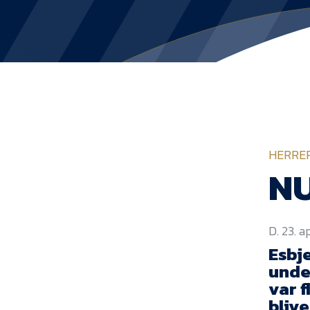
HERRE
NU
D. 23. a
Esbj
unde
var 
blive