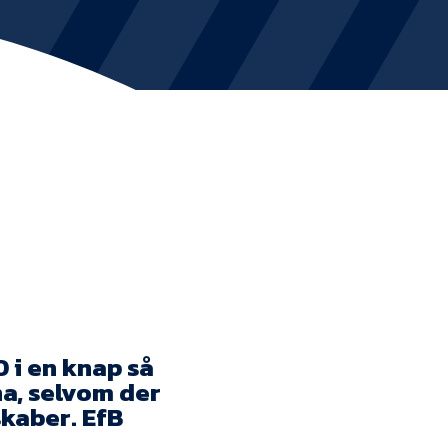
KVINDEHOLDET
NYHEDER
Om Esbjerg fB
EfB Akademi
Sydvestjysk Fodbold Samarbejde
Partnere
 i en knap så
Blue Water Arena
a, selvom der
Aktionærinformation
kaber. EfB