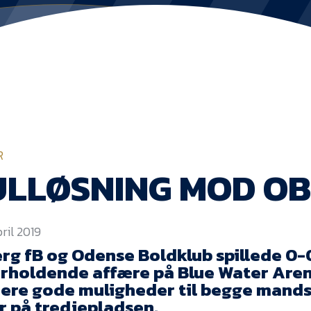
R
LLØSNING MOD OB
pril 2019
erg fB og Odense Boldklub spillede 0-0
rholdende affære på Blue Water Aren
flere gode muligheder til begge mands
r på tredjepladsen.