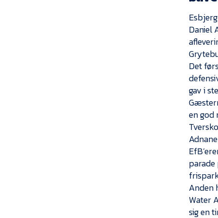
Esbjerg
Daniel 
aflever
Grytebu
Det før
defensi
gav i st
Gæstern
en god 
Tverskov
Adnane 
EfB’ere
parade p
frispark
Anden h
Water A
sig en t