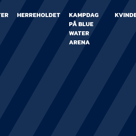
TER
HERREHOLDET
KAMPDAG
KVIND
PÅ BLUE
WATER
ARENA
KAMPDAG PÅ B