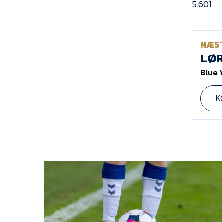
5.601
NÆS
LØR
Blue 
K