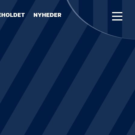
EHOLDET
NYHEDER
FORSIDE
KAMPE
STILLING
BILLETTER
HERREHOLDET
LUE WATER ARENA