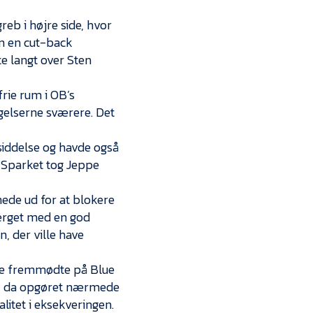
Kontakt
reb i højre side, hvor
Job i EfB
an en cut-back
te langt over Sten
Presse
frie rum i OB’s
gelserne sværere. Det
siddelse og havde også
. Sparket tog Jeppe
ede ud for at blokere
ærget med en god
n, der ville have
 de fremmødte på Blue
er, da opgøret nærmede
alitet i eksekveringen.