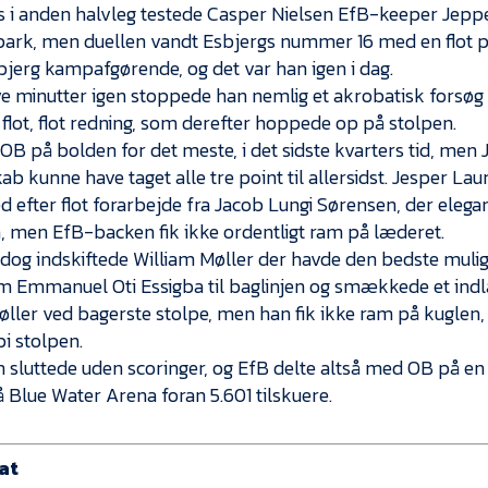
s i anden halvleg testede Casper Nielsen EfB-keeper Jepp
park, men duellen vandt Esbjergs nummer 16 med en flot
bjerg kampafgørende, og det var han igen i dag.
e minutter igen stoppede han nemlig et akrobatisk forsøg 
flot, flot redning, som derefter hoppede op på stolpen.
 OB på bolden for det meste, i det sidste kvarters tid, me
 kunne have taget alle tre point til allersidst. Jesper Laur
d efter flot forarbejde fra Jacob Lungi Sørensen, der elega
 men EfB-backen fik ikke ordentligt ram på læderet.
 dog indskiftede William Møller der havde den bedste muli
m Emmanuel Oti Essigba til baglinjen og smækkede et ind
øller ved bagerste stolpe, men han fik ikke ram på kuglen,
bi stolpen.
sluttede uden scoringer, og EfB delte altså med OB på en
å Blue Water Arena foran 5.601 tilskuere.
at