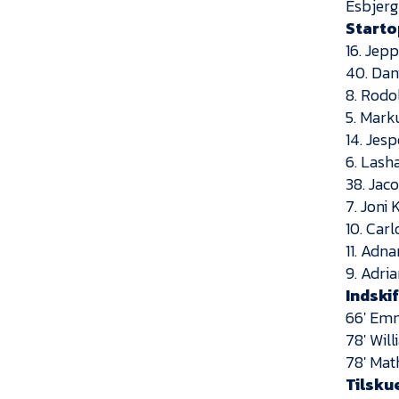
Esbjerg
Starto
16. Jep
40. Da
8. Rodo
5. Mark
14. Jes
6. Lash
38. Jac
7. Joni
10. Car
11. Adn
9. Adri
Indski
66′ Emm
78′ Wil
78′ Mat
Tilsku