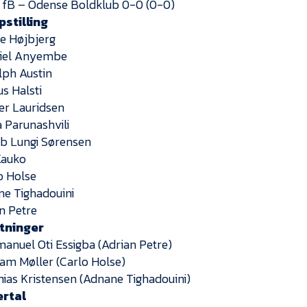
 fB – Odense Boldklub 0-0 (0-0)
pstilling
pe Højbjerg
niel Anyembe
lph Austin
us Halsti
per Lauridsen
a Parunashvili
ob Lungi Sørensen
 Kauko
lo Holse
ane Tighadouini
an Petre
ftninger
anuel Oti Essigba (Adrian Petre)
liam Møller (Carlo Holse)
hias Kristensen (Adnane Tighadouini)
ertal