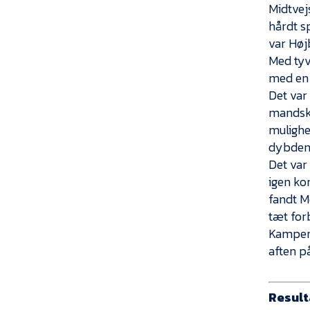
Midtvej
hårdt s
var Høj
Med tyv
med en 
Det var
mandskab
mulighe
dybden,
Det var
igen ko
fandt M
tæt for
Kampen 
aften p
Result