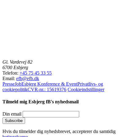
Gl. Vardevej 82
6700 Esbjerg
Telefon:
+45 75 45 33 55
Email:
efb@efb.dk
Presse
Job
Esbjerg Konference & Event
Privatlivs- og
cookiepolitik
CVR-nr.: 15619376
Cookieindstillinger
Tilmeld mig Esbjerg fB's nyhedsmail
Din email
Hvis du tilmelder dig nyhedsbrevet, accepterer du samtidig
betingelserne