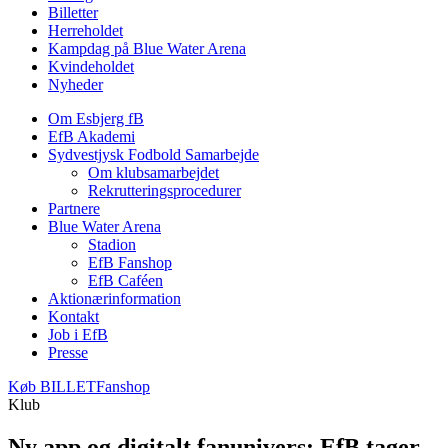
Billetter
Herreholdet
Kampdag på Blue Water Arena
Kvindeholdet
Nyheder
Om Esbjerg fB
EfB Akademi
Sydvestjysk Fodbold Samarbejde
Om klubsamarbejdet
Rekrutteringsprocedurer
Partnere
Blue Water Arena
Stadion
EfB Fanshop
EfB Caféen
Aktionærinformation
Kontakt
Job i EfB
Presse
Køb
BILLET
Fanshop
Klub
Ny app og digitalt fanunivers: EfB tager