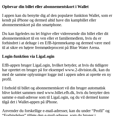
Opbevar din billet eller abonnementskort i Wallet
I appen kan du benytte dig af den populære funktion Wallet, som er
kendt på iPhone og dermed altid have din kampbillet eller
abonnementskort på din smartphone.
Du kan ligeledes nu let frigive eller videresende din billet eller dit
abonnementskort til en ven eller et familiemedlem, hvis du er
forhindret i at deltage i en EfB-hjemmekamp og dermed være med
til at sikre en højere fremmødeprocent på Blue Water Arena.
Login-funktion via LigaLogin
EfB-appen bruger LigaLogin, hvilket betyder, at hvis du tidligere
har oprettet en bruger på for eksempel www.2-division.dk, kan du
med de samme oplysninger logge ind i appen uden at oprette en ny
profil.
I forhold til billet og abonnementskort vil din bruger automatisk
blive koblet sammen med www.billet.efb.dk, hvis du benytter den
samme e-mail-adresse som til LigaLogin, og du vil dermed kunne
tilgå det i Wallet-appen på iPhone.
Anvender du forskellige e-mail-adresser, kan du under “Profil” og
“Forbindelser” tilføje den e-mail-adresse, som du bruger i