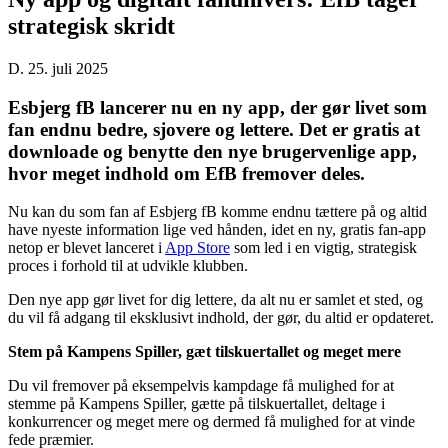
strategisk skridt
D. 25. juli 2025
Esbjerg fB lancerer nu en ny app, der gør livet som
fan endnu bedre, sjovere og lettere. Det er gratis at
downloade og benytte den nye brugervenlige app,
hvor meget indhold om EfB fremover deles.
Nu kan du som fan af Esbjerg fB komme endnu tættere på og altid
have nyeste information lige ved hånden, idet en ny, gratis fan-app
netop er blevet lanceret i
App Store
som led i en vigtig, strategisk
proces i forhold til at udvikle klubben.
Den nye app gør livet for dig lettere, da alt nu er samlet et sted, og
du vil få adgang til eksklusivt indhold, der gør, du altid er opdateret.
Stem på Kampens Spiller, gæt tilskuertallet og meget mere
Du vil fremover på eksempelvis kampdage få mulighed for at
stemme på Kampens Spiller, gætte på tilskuertallet, deltage i
konkurrencer og meget mere og dermed få mulighed for at vinde
fede præmier.