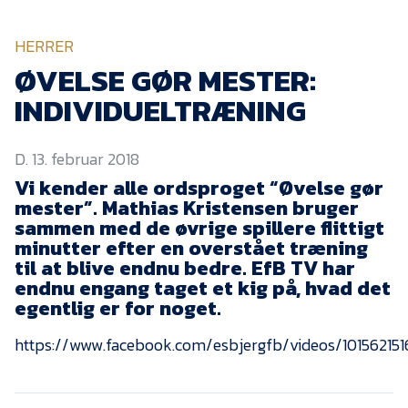
KVINDEHOLDET
HERRER
NYHEDER
ØVELSE GØR MESTER:
INDIVIDUELTRÆNING
Om Esbjerg fB
D. 13. februar 2018
EfB Akademi
Vi kender alle ordsproget “Øvelse gør
Sydvestjysk Fodbold
mester”. Mathias Kristensen bruger
Samarbejde
sammen med de øvrige spillere flittigt
Partnere
minutter efter en overstået træning
til at blive endnu bedre. EfB TV har
Blue Water Arena
endnu engang taget et kig på, hvad det
egentlig er for noget.
Aktionærinformation
Kontakt
https://www.facebook.com/esbjergfb/videos/10156215
Job i EfB