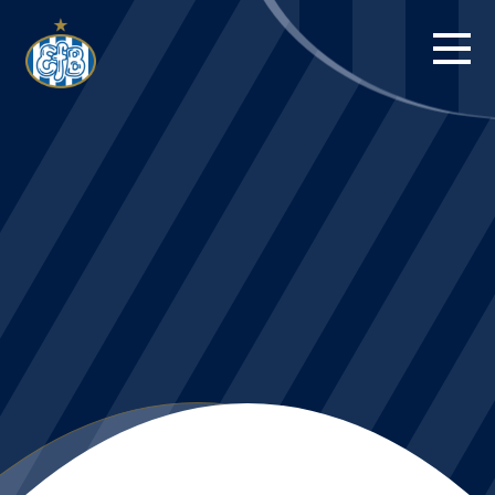
FORSIDE
KAMPE
STILLING
BILLETTER
HERREHOLDET
KAMPDAG PÅ
BLUE WATER
ARENA