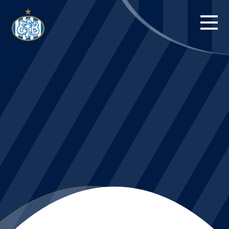
FORSIDE
KAMPE
STILLING
BILLETTER
HERREHOLDET
KAMPDAG PÅ
BLUE WATER
ARENA