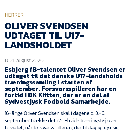
KVINDEHOLDET
HERRER
NYHEDER
OLIVER SVENDSEN
UDTAGET TIL U17-
Om Esbjerg fB
LANDSHOLDET
EfB Akademi
D. 21. august 2020
Sydvestjysk Fodbold
Samarbejde
Esbjerg fB-talentet Oliver Svendsen er
udtaget til det danske U17-landsholds
Partnere
træningssamling i starten af
september. Forsvarsspilleren har en
Blue Water Arena
fortid i BK Klitten, der er en del af
Aktionærinformation
Sydvestjysk Fodbold Samarbejde.
Kontakt
16-årige Oliver Svendsen skal i dagene d. 3.-6.
september trække det rød-hvide træningstøj over
Job i EfB
hovedet, når forsvarsspilleren, der til dagligt gør sig