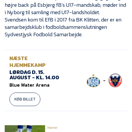
Presse
højre back på Esbjerg fB’s U17-mandskab, møder ind
i Nyborg til samling med U17-landsholdet.
Svendsen kom til EfB i 2017 fra BK Klitten, der er en
samarbejdsklub i fodboldsammenslutningen
Sydvestjysk Fodbold Samarbejde.
NÆSTE
HJEMMEKAMP
LØRDAG D. 15.
AUGUST - KL. 14.00
-
Blue Water Arena
KØB BILLET
Herrer