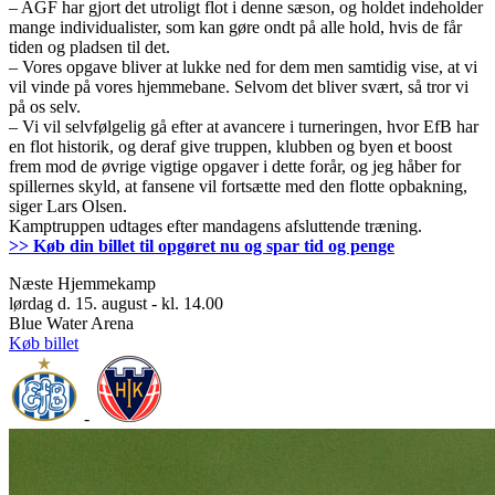
– AGF har gjort det utroligt flot i denne sæson, og holdet indeholder
mange individualister, som kan gøre ondt på alle hold, hvis de får
tiden og pladsen til det.
– Vores opgave bliver at lukke ned for dem men samtidig vise, at vi
vil vinde på vores hjemmebane. Selvom det bliver svært, så tror vi
på os selv.
– Vi vil selvfølgelig gå efter at avancere i turneringen, hvor EfB har
en flot historik, og deraf give truppen, klubben og byen et boost
frem mod de øvrige vigtige opgaver i dette forår, og jeg håber for
spillernes skyld, at fansene vil fortsætte med den flotte opbakning,
siger Lars Olsen.
Kamptruppen udtages efter mandagens afsluttende træning.
>> Køb din billet til opgøret nu og spar tid og penge
Næste Hjemmekamp
lørdag d. 15. august - kl. 14.00
Blue Water Arena
Køb billet
-