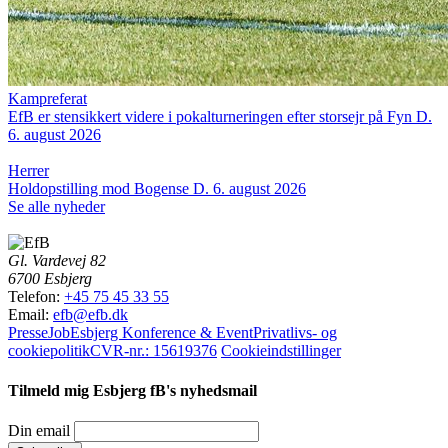
Kampreferat
EfB er stensikkert videre i pokalturneringen efter storsejr på Fyn
D.
6. august 2026
Herrer
Holdopstilling mod Bogense
D. 6. august 2026
Se alle nyheder
Gl. Vardevej 82
6700 Esbjerg
Telefon:
+45 75 45 33 55
Email:
efb@efb.dk
Presse
Job
Esbjerg Konference & Event
Privatlivs- og
cookiepolitik
CVR-nr.: 15619376
Cookieindstillinger
Tilmeld mig Esbjerg fB's nyhedsmail
Din email