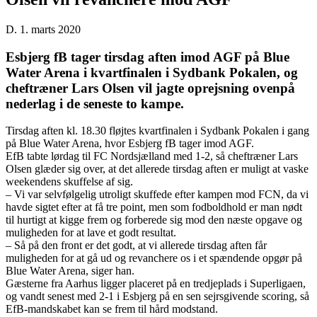
D. 1. marts 2020
Esbjerg fB tager tirsdag aften imod AGF på Blue
Water Arena i kvartfinalen i Sydbank Pokalen, og
cheftræner Lars Olsen vil jagte oprejsning ovenpå
nederlag i de seneste to kampe.
Tirsdag aften kl. 18.30 fløjtes kvartfinalen i Sydbank Pokalen i gang
på Blue Water Arena, hvor Esbjerg fB tager imod AGF.
EfB tabte lørdag til FC Nordsjælland med 1-2, så cheftræner Lars
Olsen glæder sig over, at det allerede tirsdag aften er muligt at vaske
weekendens skuffelse af sig.
– Vi var selvfølgelig utroligt skuffede efter kampen mod FCN, da vi
havde sigtet efter at få tre point, men som fodboldhold er man nødt
til hurtigt at kigge frem og forberede sig mod den næste opgave og
muligheden for at lave et godt resultat.
– Så på den front er det godt, at vi allerede tirsdag aften får
muligheden for at gå ud og revanchere os i et spændende opgør på
Blue Water Arena, siger han.
Gæsterne fra Aarhus ligger placeret på en tredjeplads i Superligaen,
og vandt senest med 2-1 i Esbjerg på en sen sejrsgivende scoring, så
EfB-mandskabet kan se frem til hård modstand.