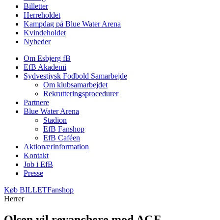
Billetter
Herreholdet
Kampdag på Blue Water Arena
Kvindeholdet
Nyheder
Om Esbjerg fB
EfB Akademi
Sydvestjysk Fodbold Samarbejde
Om klubsamarbejdet
Rekrutteringsprocedurer
Partnere
Blue Water Arena
Stadion
EfB Fanshop
EfB Caféen
Aktionærinformation
Kontakt
Job i EfB
Presse
Køb
BILLET
Fanshop
Herrer
Olsen vil revanchere mod AGF