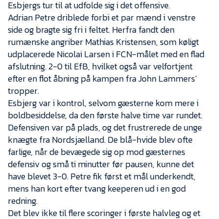
Esbjergs tur til at udfolde sig i det offensive.
Adrian Petre driblede forbi et par mænd i venstre
side og bragte sig fri i feltet. Herfra fandt den
rumænske angriber Mathias Kristensen, som køligt
udplacerede Nicolai Larsen i FCN-målet med en flad
afslutning. 2-0 til EfB, hvilket også var velfortjent
efter en flot åbning på kampen fra John Lammers’
tropper.
Esbjerg var i kontrol, selvom gæsterne kom mere i
boldbesiddelse, da den første halve time var rundet.
Defensiven var på plads, og det frustrerede de unge
knægte fra Nordsjælland. De blå-hvide blev ofte
farlige, når de bevægede sig op mod gæsternes
defensiv og små ti minutter før pausen, kunne det
have blevet 3-0. Petre fik først et mål underkendt,
mens han kort efter tvang keeperen ud i en god
redning.
Det blev ikke til flere scoringer i første halvleg og et