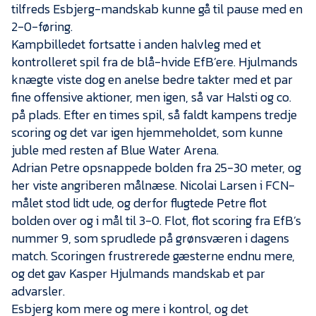
tilfreds Esbjerg-mandskab kunne gå til pause med en
2-0-føring.
Kampbilledet fortsatte i anden halvleg med et
kontrolleret spil fra de blå-hvide EfB’ere. Hjulmands
knægte viste dog en anelse bedre takter med et par
fine offensive aktioner, men igen, så var Halsti og co.
på plads. Efter en times spil, så faldt kampens tredje
scoring og det var igen hjemmeholdet, som kunne
juble med resten af Blue Water Arena.
Adrian Petre opsnappede bolden fra 25-30 meter, og
her viste angriberen målnæse. Nicolai Larsen i FCN-
målet stod lidt ude, og derfor flugtede Petre flot
bolden over og i mål til 3-0. Flot, flot scoring fra EfB’s
nummer 9, som sprudlede på grønsværen i dagens
match. Scoringen frustrerede gæsterne endnu mere,
og det gav Kasper Hjulmands mandskab et par
advarsler.
Esbjerg kom mere og mere i kontrol, og det