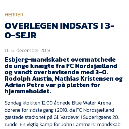
KVINDEHOLDET
HERRER
NYHEDER
OVERLEGEN INDSATS I 3-
0-SEJR
Om Esbjerg fB
D. 16. december 2018
EfB Akademi
Esbjerg-mandskabet overmatchede
Sydvestjysk Fodbold
de unge knægte fra FC Nordsjælland
Samarbejde
og vandt overbevisende med 3-0.
Partnere
Rodolph Austin, Mathias Kristensen og
Adrian Petre var på pletten for
Blue Water Arena
hjemmeholdet.
Aktionærinformation
Søndag klokken 12.00 åbnede Blue Water Arena
Kontakt
dørene for sidste gang i 2018, da FC Nordsjælland
gæstede stadionet på Gl. Vardevej i Superligaens 20.
Job i EfB
runde. En vigtig kamp for John Lammers’ mandskab