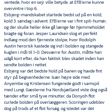
Presse
ventede, hvor en sejr ville betyde, at EfB’erne kunne
overvintre i top 6.
Esbjerg-mandskabet startede bedst ud på en kold,
kold 3. søndag i advent. EfB’erne var i fint spil-humør,
og der skulle heller ikke gå længe før hjemmeholdet
bragte sig foran. Jesper Lauridsen slog et perfekt
indlæg mod den fjerneste stolpe, hvor Rodolph
Austin herorisk kastede sig ind i bolden og stangede
kuglen i mål til 1-0. Desværre for Austin, måtte han
udgå kort efter, da han faktisk blev skadet inden han
sendte bolden i nettet.
Esbjerg var det bedste hold på banen og havde fint
styr på begivenhederne. Især højre side med
Anyembe og Kristensen fungerede godt i samspil
med Lungi. Gæsterne fra Nordsjælland viste dog også
tænder efter små tyve minutter, da Donyoh flot
curlede bolden på overlæggeren. Scoringen udeblev
dog på trods af et flot forsøg, og istedet var det