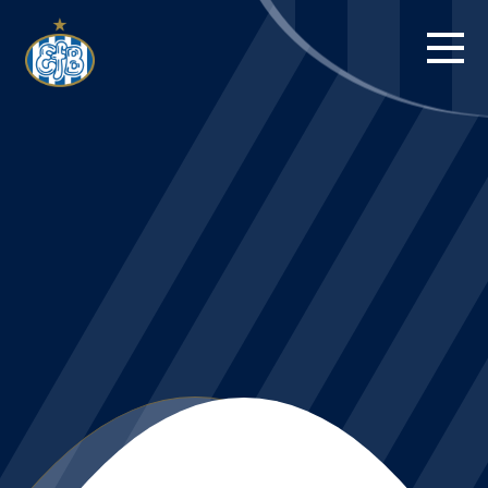
FORSIDE
KAMPE
STILLING
BILLETTER
HERREHOLDET
KAMPDAG PÅ
BLUE WATER
ARENA