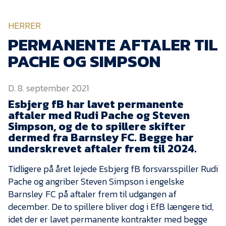
KVINDEHOLDET
HERRER
NYHEDER
PERMANENTE AFTALER TIL
PACHE OG SIMPSON
Om Esbjerg fB
D. 8. september 2021
EfB Akademi
Esbjerg fB har lavet permanente
Sydvestjysk Fodbold
aftaler med Rudi Pache og Steven
Samarbejde
Simpson, og de to spillere skifter
Partnere
dermed fra Barnsley FC. Begge har
underskrevet aftaler frem til 2024.
Blue Water Arena
Tidligere på året lejede Esbjerg fB forsvarsspiller Rudi
Aktionærinformation
Pache og angriber Steven Simpson i engelske
Kontakt
Barnsley FC på aftaler frem til udgangen af
december. De to spillere bliver dog i EfB længere tid,
Job i EfB
idet der er lavet permanente kontrakter med begge