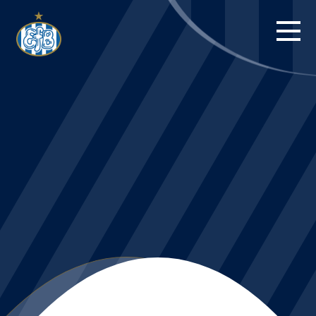
FORSIDE
KAMPE
STILLING
BILLETTER
HERREHOLDET
KAMPDAG PÅ
BLUE WATER
ARENA