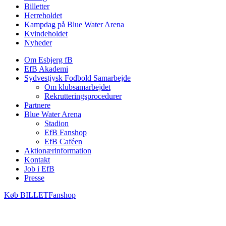
Billetter
Herreholdet
Kampdag på Blue Water Arena
Kvindeholdet
Nyheder
Om Esbjerg fB
EfB Akademi
Sydvestjysk Fodbold Samarbejde
Om klubsamarbejdet
Rekrutteringsprocedurer
Partnere
Blue Water Arena
Stadion
EfB Fanshop
EfB Caféen
Aktionærinformation
Kontakt
Job i EfB
Presse
Køb
BILLET
Fanshop