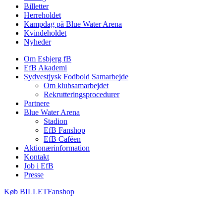
Billetter
Herreholdet
Kampdag på Blue Water Arena
Kvindeholdet
Nyheder
Om Esbjerg fB
EfB Akademi
Sydvestjysk Fodbold Samarbejde
Om klubsamarbejdet
Rekrutteringsprocedurer
Partnere
Blue Water Arena
Stadion
EfB Fanshop
EfB Caféen
Aktionærinformation
Kontakt
Job i EfB
Presse
Køb
BILLET
Fanshop