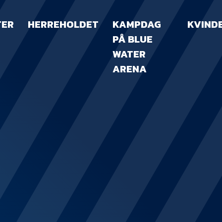
TER
HERREHOLDET
KAMPDAG
KVIND
PÅ BLUE
WATER
ARENA
KAMPDAG PÅ B