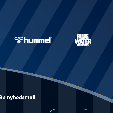
Kontakt
Job i EfB
Presse
B's nyhedsmail