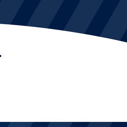
KVINDEHOLDET
NYHEDER
L
Om Esbjerg fB
EfB Akademi
Sydvestjysk Fodbold Samarbejde
Partnere
Blue Water Arena
Aktionærinformation