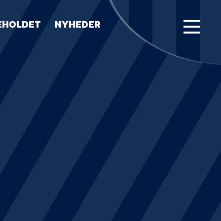
EHOLDET
NYHEDER
FORSIDE
KAMPE
STILLING
BILLETTER
HERREHOLDET
LUE WATER ARENA