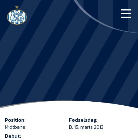
FORSIDE
KAMPE
STILLING
BILLETTER
HERREHOLDET
KAMPDAG PÅ
BLUE WATER
Position:
Fødselsdag:
ARENA
Midtbane
D. 15. marts 2013
Debut: