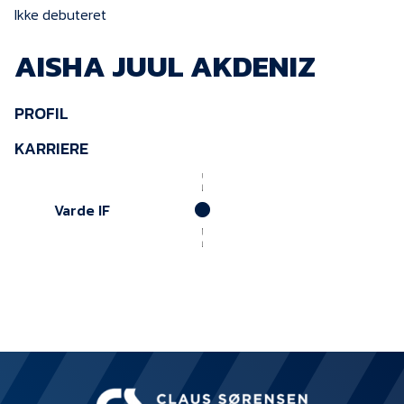
KVINDEHOLDET
Ikke debuteret
AISHA JUUL AKDENIZ
NYHEDER
PROFIL
Om Esbjerg fB
KARRIERE
EfB Akademi
Sydvestjysk Fodbold
Varde IF
Samarbejde
Partnere
Blue Water Arena
Aktionærinformation
Kontakt
Job i EfB