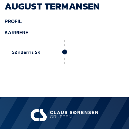
AUGUST TERMANSEN
KVINDEHOLDET
PROFIL
NYHEDER
KARRIERE
Om Esbjerg fB
EfB Akademi
Sønderris SK
Sydvestjysk Fodbold
Samarbejde
Partnere
Blue Water Arena
Aktionærinformation
Kontakt
Job i EfB