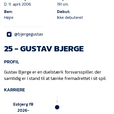
KVINDEHOLDET
D. 11. april 2006
191 cm.
Ben:
Debut:
Højre
Ikke debuteret
NYHEDER
@bjergegustav
Om Esbjerg fB
25 - GUSTAV BJERGE
EfB Akademi
Sydvestjysk Fodbold
Samarbejde
PROFIL
Partnere
Gustav Bjerge er en duelstærk forsvarsspiller, der
Blue Water Arena
samtidig er i stand til at tænke fremadrettet i sit spil.
Aktionærinformation
KARRIERE
Kontakt
Esbjerg fB
Job i EfB
2026-