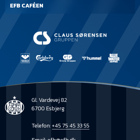
EFB CAFÉEN
Gl. Vardevej 82
6700 Esbjerg
Telefon:
+45 75 45 33 55
Email:
efb@efb.dk