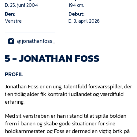
KVINDEHOLDET
D. 25. juni 2004
194 cm.
Ben:
Debut:
Venstre
D. 3. april 2026
NYHEDER
@jonathanfoss_
Om Esbjerg fB
5 - JONATHAN FOSS
EfB Akademi
Sydvestjysk Fodbold
Samarbejde
PROFIL
Partnere
Jonathan Foss er en ung, talentfuld forsvarsspiller, der
Blue Water Arena
i en tidlig alder fik kontrakt i udlandet og værdifuld
erfaring.
Aktionærinformation
Kontakt
Med sit venstreben er han i stand til at spille bolden
frem i banen og skabe gode situationer for sine
Job i EfB
holdkammerater, og Foss er dermed en vigtig brik på