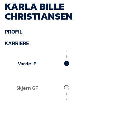
KARLA BILLE
KVINDEHOLDET
CHRISTIANSEN
NYHEDER
PROFIL
Om Esbjerg fB
KARRIERE
EfB Akademi
Varde IF
Sydvestjysk Fodbold
Samarbejde
Partnere
Skjern GF
Blue Water Arena
Aktionærinformation
Kontakt
Job i EfB