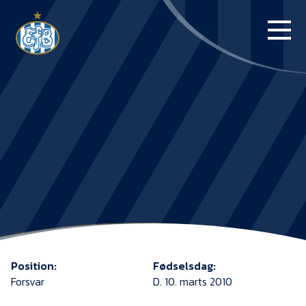
FORSIDE
KAMPE
STILLING
BILLETTER
HERREHOLDET
KAMPDAG PÅ
BLUE WATER
Position:
Fødselsdag:
ARENA
Forsvar
D. 10. marts 2010