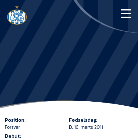
FORSIDE
KAMPE
STILLING
BILLETTER
HERREHOLDET
KAMPDAG PÅ
BLUE WATER
Position:
Fødselsdag:
ARENA
Forsvar
D. 16. marts 2011
Debut: