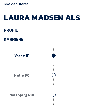
KVINDEHOLDET
Ikke debuteret
LAURA MADSEN ALS
NYHEDER
PROFIL
Om Esbjerg fB
KARRIERE
EfB Akademi
Sydvestjysk Fodbold
Varde IF
Samarbejde
Partnere
Blue Water Arena
Helle FC
Aktionærinformation
Kontakt
Næsbjerg RUI
Job i EfB