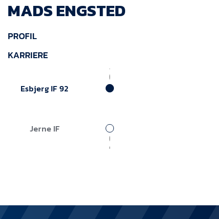
MADS ENGSTED
KVINDEHOLDET
PROFIL
NYHEDER
KARRIERE
Om Esbjerg fB
EfB Akademi
Esbjerg IF 92
Sydvestjysk Fodbold
Samarbejde
Jerne IF
Partnere
Blue Water Arena
Aktionærinformation
Kontakt
Job i EfB