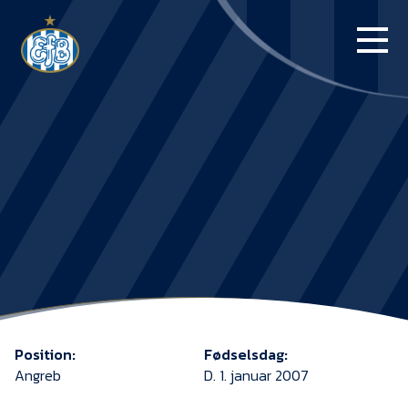
FORSIDE
KAMPE
STILLING
BILLETTER
HERREHOLDET
KAMPDAG PÅ
BLUE WATER
Position:
Fødselsdag:
ARENA
Angreb
D. 1. januar 2007