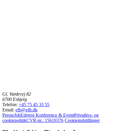
Gl. Vardevej 82
6700 Esbjerg
Telefon:
+45 75 45 33 55
Email:
efb@efb.dk
Presse
Job
Esbjerg Konference & Event
Privatlivs- og
cookiepolitik
CVR-nr.: 15619376
Cookieindstillinger