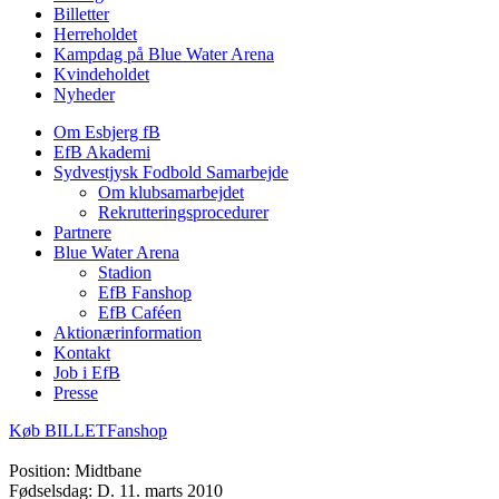
Billetter
Herreholdet
Kampdag på Blue Water Arena
Kvindeholdet
Nyheder
Om Esbjerg fB
EfB Akademi
Sydvestjysk Fodbold Samarbejde
Om klubsamarbejdet
Rekrutteringsprocedurer
Partnere
Blue Water Arena
Stadion
EfB Fanshop
EfB Caféen
Aktionærinformation
Kontakt
Job i EfB
Presse
Køb
BILLET
Fanshop
Position:
Midtbane
Fødselsdag:
D. 11. marts 2010