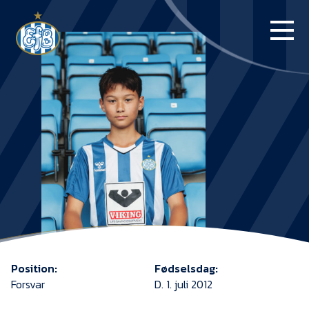
FORSIDE
KAMPE
STILLING
BILLETTER
HERREHOLDET
KAMPDAG PÅ
BLUE WATER
Position:
Fødselsdag:
ARENA
Forsvar
D. 1. juli 2012