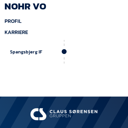
NOHR VO
KVINDEHOLDET
PROFIL
NYHEDER
KARRIERE
Om Esbjerg fB
EfB Akademi
Spangsbjerg IF
Sydvestjysk Fodbold
Samarbejde
Partnere
Blue Water Arena
Aktionærinformation
Kontakt
Job i EfB