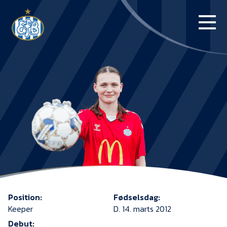
FORSIDE
KAMPE
STILLING
BILLETTER
HERREHOLDET
KAMPDAG PÅ
BLUE WATER
Position:
Fødselsdag:
ARENA
Keeper
D. 14. marts 2012
Debut: