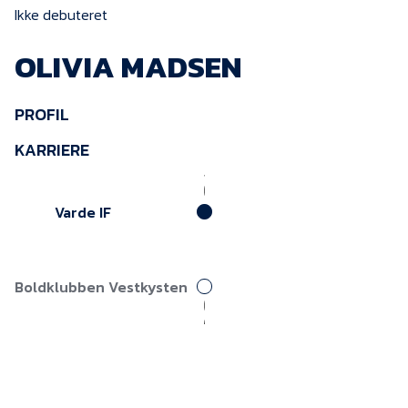
KVINDEHOLDET
Ikke debuteret
OLIVIA MADSEN
NYHEDER
PROFIL
Om Esbjerg fB
KARRIERE
EfB Akademi
Sydvestjysk Fodbold
Varde IF
Samarbejde
Partnere
Blue Water Arena
Boldklubben Vestkysten
Aktionærinformation
Kontakt
Job i EfB