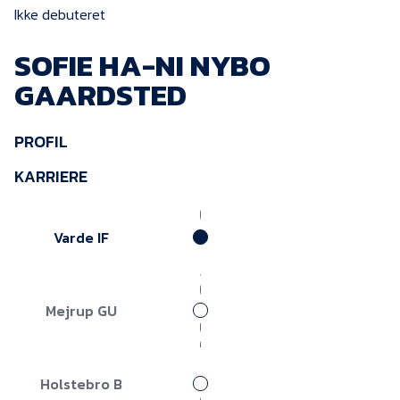
KVINDEHOLDET
Ikke debuteret
SOFIE HA-NI NYBO
NYHEDER
GAARDSTED
Om Esbjerg fB
PROFIL
EfB Akademi
KARRIERE
Sydvestjysk Fodbold
Samarbejde
Varde IF
Partnere
Blue Water Arena
Aktionærinformation
Mejrup GU
Kontakt
Job i EfB
Holstebro B