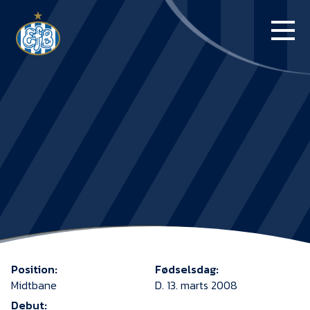
FORSIDE
KAMPE
STILLING
BILLETTER
HERREHOLDET
KAMPDAG PÅ
BLUE WATER
Position:
Fødselsdag:
ARENA
Midtbane
D. 13. marts 2008
Debut: