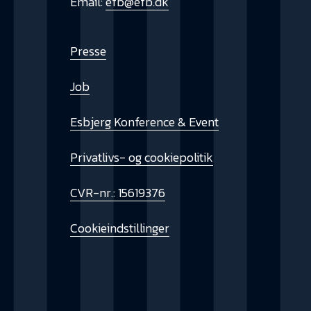
Email:
efb@efb.dk
Presse
Job
Esbjerg Konference & Event
Privatlivs- og cookiepolitik
CVR-nr.: 15619376
Cookieindstillinger