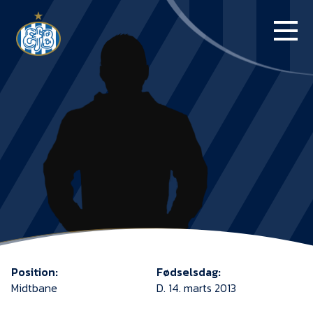
FORSIDE
KAMPE
STILLING
BILLETTER
HERREHOLDET
KAMPDAG PÅ
BLUE WATER
Position:
Fødselsdag:
ARENA
Midtbane
D. 14. marts 2013