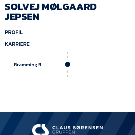
SOLVEJ MØLGAARD
KVINDEHOLDET
JEPSEN
NYHEDER
PROFIL
Om Esbjerg fB
KARRIERE
EfB Akademi
Bramming B
Sydvestjysk Fodbold
Samarbejde
Partnere
Blue Water Arena
Aktionærinformation
Kontakt
Job i EfB