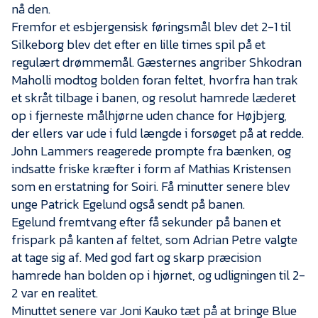
nå den.
Fremfor et esbjergensisk føringsmål blev det 2-1 til
Silkeborg blev det efter en lille times spil på et
regulært drømmemål. Gæsternes angriber Shkodran
Maholli modtog bolden foran feltet, hvorfra han trak
et skråt tilbage i banen, og resolut hamrede læderet
op i fjerneste målhjørne uden chance for Højbjerg,
der ellers var ude i fuld længde i forsøget på at redde.
John Lammers reagerede prompte fra bænken, og
indsatte friske kræfter i form af Mathias Kristensen
som en erstatning for Soiri. Få minutter senere blev
unge Patrick Egelund også sendt på banen.
Egelund fremtvang efter få sekunder på banen et
frispark på kanten af feltet, som Adrian Petre valgte
at tage sig af. Med god fart og skarp præcision
hamrede han bolden op i hjørnet, og udligningen til 2-
2 var en realitet.
Minuttet senere var Joni Kauko tæt på at bringe Blue