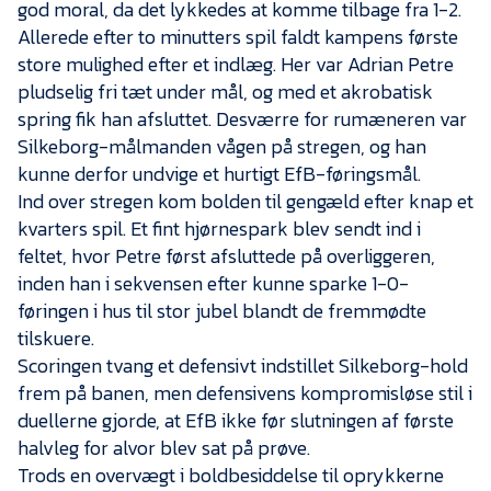
Presse
god moral, da det lykkedes at komme tilbage fra 1-2.
Allerede efter to minutters spil faldt kampens første
store mulighed efter et indlæg. Her var Adrian Petre
pludselig fri tæt under mål, og med et akrobatisk
spring fik han afsluttet. Desværre for rumæneren var
Silkeborg-målmanden vågen på stregen, og han
kunne derfor undvige et hurtigt EfB-føringsmål.
Ind over stregen kom bolden til gengæld efter knap et
kvarters spil. Et fint hjørnespark blev sendt ind i
feltet, hvor Petre først afsluttede på overliggeren,
inden han i sekvensen efter kunne sparke 1-0-
føringen i hus til stor jubel blandt de fremmødte
tilskuere.
Scoringen tvang et defensivt indstillet Silkeborg-hold
frem på banen, men defensivens kompromisløse stil i
duellerne gjorde, at EfB ikke før slutningen af første
halvleg for alvor blev sat på prøve.
Trods en overvægt i boldbesiddelse til oprykkerne