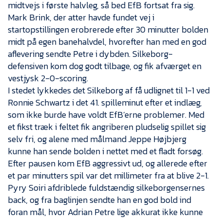
midtvejs i første halvleg, så bed EfB fortsat fra sig.
Mark Brink, der atter havde fundet vej i
startopstillingen erobrerede efter 30 minutter bolden
midt på egen banehalvdel, hvorefter han med en god
aflevering sendte Petre i dybden. Silkeborg-
defensiven kom dog godt tilbage, og fik afværget en
vestjysk 2-0-scoring.
I stedet lykkedes det Silkeborg af få udlignet til 1-1 ved
Ronnie Schwartz i det 41. spilleminut efter et indlæg,
som ikke burde have voldt EfB’erne problemer. Med
et fikst træk i feltet fik angriberen pludselig spillet sig
selv fri, og alene med målmand Jeppe Højbjerg
kunne han sende bolden i nettet med et fladt forsøg.
Efter pausen kom EfB aggressivt ud, og allerede efter
et par minutters spil var det millimeter fra at blive 2-1.
Pyry Soiri afdriblede fuldstændig silkeborgensernes
back, og fra baglinjen sendte han en god bold ind
foran mål, hvor Adrian Petre lige akkurat ikke kunne