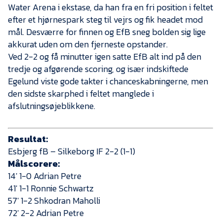
Water Arena i ekstase, da han fra en fri position i feltet
efter et hjørnespark steg til vejrs og fik headet mod
mål. Desværre for finnen og EfB sneg bolden sig lige
akkurat uden om den fjerneste opstander.
Ved 2-2 og få minutter igen satte EfB alt ind på den
tredje og afgørende scoring, og især indskiftede
Egelund viste gode takter i chanceskabningerne, men
den sidste skarphed i feltet manglede i
afslutningsøjeblikkene.
Resultat:
Esbjerg fB – Silkeborg IF 2-2 (1-1)
Målscorere:
14′ 1-0 Adrian Petre
41′ 1-1 Ronnie Schwartz
57′ 1-2 Shkodran Maholli
72′ 2-2 Adrian Petre