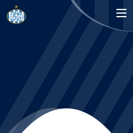
FORSIDE
KAMPE
STILLING
BILLETTER
HERREHOLDET
KAMPDAG PÅ
BLUE WATER
ARENA