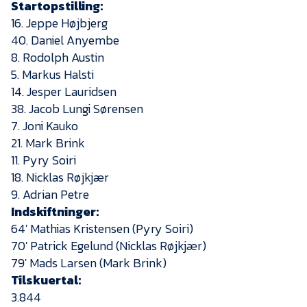
Startopstilling:
16. Jeppe Højbjerg
40. Daniel Anyembe
8. Rodolph Austin
5. Markus Halsti
14. Jesper Lauridsen
38. Jacob Lungi Sørensen
7. Joni Kauko
21. Mark Brink
11. Pyry Soiri
18. Nicklas Røjkjær
9. Adrian Petre
Indskiftninger:
64′ Mathias Kristensen (Pyry Soiri)
70′ Patrick Egelund (Nicklas Røjkjær)
79′ Mads Larsen (Mark Brink)
Tilskuertal:
3.844