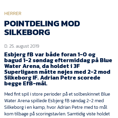
KVINDEHOLDET
HERRER
NYHEDER
POINTDELING MOD
SILKEBORG
Om Esbjerg fB
D. 25. august 2019
EfB Akademi
Esbjerg fB var både foran 1-0 og
Sydvestjysk Fodbold
bagud 1-2 søndag eftermiddag på Blue
Samarbejde
Water Arena, da holdet i 3F
Partnere
Superligaen måtte nøjes med 2-2 mod
Silkeborg IF. Adrian Petre scorede
Blue Water Arena
begge EfB-mål.
Aktionærinformation
Med fint spil i store perioder på et solbeskinnet Blue
Kontakt
Water Arena spillede Esbjerg fB søndag 2-2 med
Silkeborg i en kamp, hvor Adrian Petre med to mål
Job i EfB
kom tilbage på scoringstavlen. Samtidig viste holdet