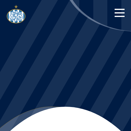
FORSIDE
KAMPE
STILLING
BILLETTER
HERREHOLDET
KAMPDAG PÅ
BLUE WATER
ARENA