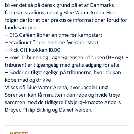
Presse
bliver det så på dansk grund på et af Danmarks
flotteste stadions, nemlig Blue Water Arena. Her
følger derfor et par praktiske informationer forud for
landskampen:
– EfB Caféen åbner en time før kampstart
– Stadionet åbner en time før kampstart
– Kick Off klokken 18.00
– Frøs Tribunen og Tage Sørensen Tribunen (B- og C-
tribunen) er tilgængelig med gratis adgang for alle
– Boder er tilgængelige på tribunerne, hvor du kan
købe mad og drikke
Vi ses på Blue Water Arena, hvor Jacob Lungi
Sørensen kan få minutter i den røde og hvide trøje
sammen med de tidligere Esbjerg-knægte Anders
Dreyer, Philip Billing og Daniel Iversen.
NÆSTE