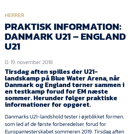
KVINDEHOLDET
HERRER
NYHEDER
PRAKTISK INFORMATION:
DANMARK U21 – ENGLAND
Om Esbjerg fB
U21
EfB Akademi
D. 19. november 2018
Sydvestjysk Fodbold
Samarbejde
Tirsdag aften spilles der U21-
landskamp på Blue Water Arena, når
Partnere
Danmark og England tørner sammen i
en testkamp forud for EM næste
Blue Water Arena
sommer. Herunder følger praktiske
Aktionærinformation
informationer for opgøret.
Kontakt
Danmarks U21-landshold tester i øjeblikket formen,
som led af de første forberedelser forud for
Job i EfB
Europamesterskabet sommeren 2019. Tirsdag aften