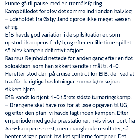
kunne gå til pause med en tremålsføring.
Kampbilledet forblev det samme ind i anden halvleg
– udeholdet fra Østjylland gjorde ikke meget væsen
af sig.
EfB havde god variation i de spilsituationer, som
opstod i kampens forløb, og efter en lille time spillet
så blev kampen definitivt afgjort.
Rasmus Rejnhold nettede for anden gang efter en flot
soloaktion, som han sikkert sendte i mål til 4-0.
Herefter stod den på cruise control for EfB, der ved at
træffe de rigtige beslutninger kunne køre sejren
sikkert hjem.
EfB vandt fortjent 4-0 i årets sidste turneringskamp.
– Drengene skal have ros for at løse opgaven til UG,
og efter den plan, vi havde lagt inden kampen. Efter
en periode med gode præstationer, hvis vi ser bort fra
AaB-kampen senest, men manglende resultater, så
henter vi igen point, hvilket spillerne fortjener. Det