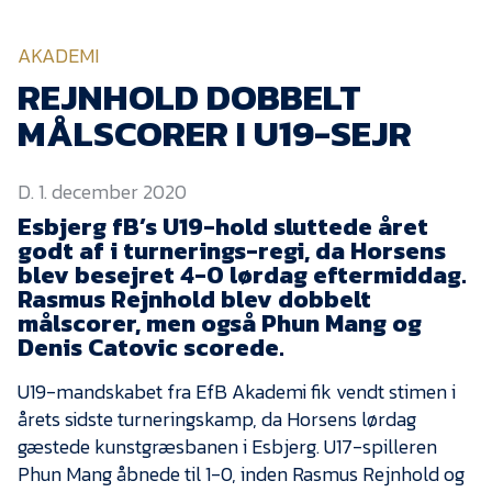
KVINDEHOLDET
AKADEMI
NYHEDER
REJNHOLD DOBBELT
MÅLSCORER I U19-SEJR
Om Esbjerg fB
D. 1. december 2020
EfB Akademi
Esbjerg fB’s U19-hold sluttede året
Sydvestjysk Fodbold
godt af i turnerings-regi, da Horsens
Samarbejde
blev besejret 4-0 lørdag eftermiddag.
Partnere
Rasmus Rejnhold blev dobbelt
målscorer, men også Phun Mang og
Blue Water Arena
Denis Catovic scorede.
Aktionærinformation
U19-mandskabet fra EfB Akademi fik vendt stimen i
Kontakt
årets sidste turneringskamp, da Horsens lørdag
gæstede kunstgræsbanen i Esbjerg. U17-spilleren
Job i EfB
Phun Mang åbnede til 1-0, inden Rasmus Rejnhold og