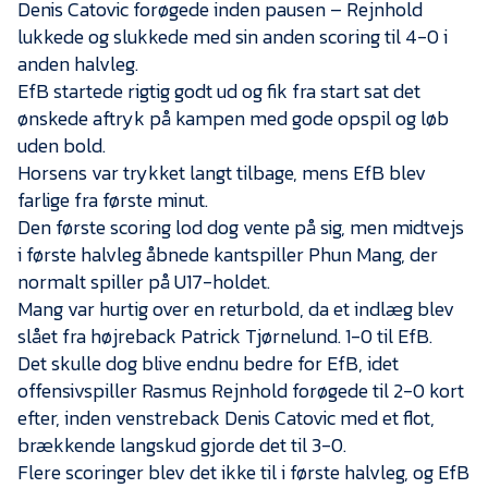
Presse
Denis Catovic forøgede inden pausen – Rejnhold
lukkede og slukkede med sin anden scoring til 4-0 i
anden halvleg.
EfB startede rigtig godt ud og fik fra start sat det
ønskede aftryk på kampen med gode opspil og løb
uden bold.
Horsens var trykket langt tilbage, mens EfB blev
farlige fra første minut.
Den første scoring lod dog vente på sig, men midtvejs
i første halvleg åbnede kantspiller Phun Mang, der
normalt spiller på U17-holdet.
Mang var hurtig over en returbold, da et indlæg blev
slået fra højreback Patrick Tjørnelund. 1-0 til EfB.
Det skulle dog blive endnu bedre for EfB, idet
offensivspiller Rasmus Rejnhold forøgede til 2-0 kort
efter, inden venstreback Denis Catovic med et flot,
brækkende langskud gjorde det til 3-0.
Flere scoringer blev det ikke til i første halvleg, og EfB