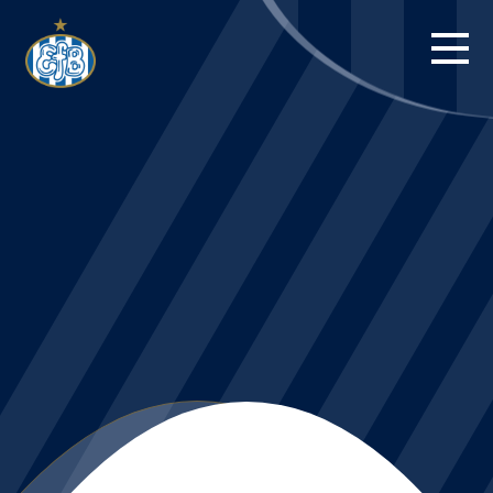
FORSIDE
KAMPE
STILLING
BILLETTER
HERREHOLDET
KAMPDAG PÅ
BLUE WATER
ARENA