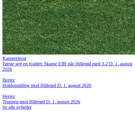
Kampreferat
Første sejr en realitet: Skarpe EfB slår Hillerød med 3-2
D. 1. august
2026
Herrer
Holdopstilling mod Hillerød
D. 1. august 2026
Herrer
Truppen mod Hillerød
D. 1. august 2026
Se alle nyheder