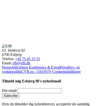
Gl. Vardevej 82
6700 Esbjerg
Telefon:
+45 75 45 33 55
Email:
efb@efb.dk
Presse
Job
Esbjerg Konference & Event
Privatlivs- og
cookiepolitik
CVR-nr.: 15619376
Cookieindstillinger
Tilmeld mig Esbjerg fB's nyhedsmail
Din email
Hvis du tilmelder dig nyhedsbrevet, accepterer du samtidig