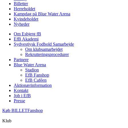
Billetter
Herreholdet
Kampdag på Blue Water Arena
Kvindeholdet
Nyheder
Om Esbjerg fB
EfB Akademi
Sydvestjysk Fodbold Samarbejde
Om klubsamarbejdet
Rekrutteringsprocedurer
Partnere
Blue Water Arena
Stadion
EfB Fanshop
EfB Caféen
Aktionærinformation
Kontakt
Job i EfB
Presse
Køb
BILLET
Fanshop
Klub