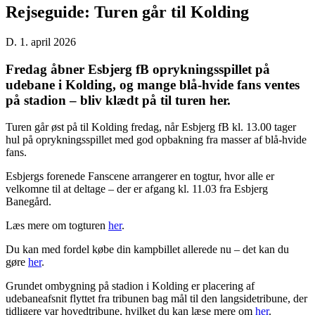
Rejseguide: Turen går til Kolding
D. 1. april 2026
Fredag åbner Esbjerg fB oprykningsspillet på
udebane i Kolding, og mange blå-hvide fans ventes
på stadion – bliv klædt på til turen her.
Turen går øst på til Kolding fredag, når Esbjerg fB kl. 13.00 tager
hul på oprykningsspillet med god opbakning fra masser af blå-hvide
fans.
Esbjergs forenede Fanscene arrangerer en togtur, hvor alle er
velkomne til at deltage – der er afgang kl. 11.03 fra Esbjerg
Banegård.
Læs mere om togturen
her
.
Du kan med fordel købe din kampbillet allerede nu – det kan du
gøre
her
.
Grundet ombygning på stadion i Kolding er placering af
udebaneafsnit flyttet fra tribunen bag mål til den langsidetribune, der
tidligere var hovedtribune, hvilket du kan læse mere om
her
.