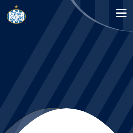
FORSIDE
KAMPE
STILLING
BILLETTER
HERREHOLDET
KAMPDAG PÅ
BLUE WATER
ARENA