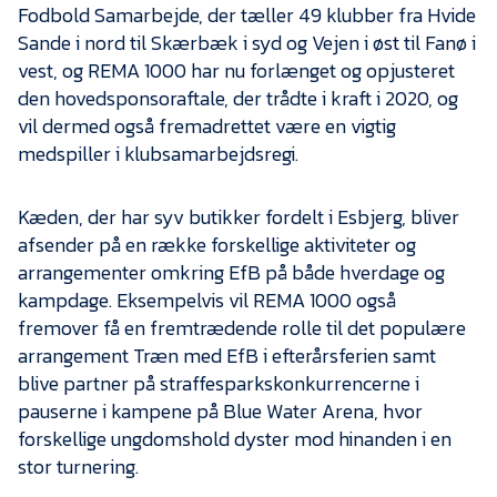
Presse
Fodbold Samarbejde, der tæller 49 klubber fra Hvide
Sande i nord til Skærbæk i syd og Vejen i øst til Fanø i
vest, og REMA 1000 har nu forlænget og opjusteret
den hovedsponsoraftale, der trådte i kraft i 2020, og
vil dermed også fremadrettet være en vigtig
medspiller i klubsamarbejdsregi.
Kæden, der har syv butikker fordelt i Esbjerg, bliver
afsender på en række forskellige aktiviteter og
arrangementer omkring EfB på både hverdage og
kampdage. Eksempelvis vil REMA 1000 også
fremover få en fremtrædende rolle til det populære
arrangement Træn med EfB i efterårsferien samt
blive partner på straffesparkskonkurrencerne i
pauserne i kampene på Blue Water Arena, hvor
forskellige ungdomshold dyster mod hinanden i en
stor turnering.