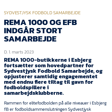
KVINDEHOLDET
SYDVESTJYSK FODBOLD SAMARBEJDE
NYHEDER
REMA 1000 OG EFB
INDGÅR STORT
Om Esbjerg fB
SAMARBEJDE
EfB Akademi
D. 1. marts 2023
Sydvestjysk Fodbold
Samarbejde
REMA 1000-butikkerne i Esbjerg
fortsætter som hovedpartner for
Partnere
Sydvestjysk Fodbold Samarbejde, og
opjusterer samtidig engagementet
Blue Water Arena
med endnu flere tiltag til gavn for
Aktionærinformation
fodboldspillere i
samarbejdsklubberne.
Kontakt
Rammen for elitefodbolden på alle niveauer i Esbjerg
Job i EfB
fB er fodboldsammenslutningen Sydvestjysk