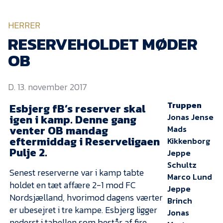
KVINDEHOLDET
HERRER
NYHEDER
RESERVEHOLDET MØDER
OB
Om Esbjerg fB
D. 13. november 2017
EfB Akademi
Truppen
Esbjerg fB’s reserver skal
Sydvestjysk Fodbold
Samarbejde
Jonas Jense
igen i kamp. Denne gang
venter OB mandag
Mads
Partnere
eftermiddag i Reserveligaen
Kikkenborg
Pulje 2.
Blue Water Arena
Jeppe
Schultz
Aktionærinformation
Senest reserverne var i kamp tabte
Marco Lund
holdet en tæt affære 2-1 mod FC
Kontakt
Jeppe
Nordsjælland, hvorimod dagens værter
Brinch
Job i EfB
er ubesejret i tre kampe. Esbjerg ligger
Jonas
nederst i tabellen som består af fire