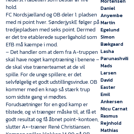
Mortensen
Presse
hold.
Daniel
FC Nordsjælland og OB deler 1. pladsen
Anyembe
med ni point hver. SønderjyskE følger på
Martin
tredjepladsen med seks point. Dermed
Egelund
er det tre etablerede superligahold som
Simon
EfB må kæmpe i mod.
Bækgaard
Lasha
– Det handler om at dem fra A-truppen
Parunashvili
skal have noget kamptræning i benene –
Mads
de skal vise trænerteamet at de vil
Larsen
spille. For de unge spillere, er det
David
selvfølgelig et godt udstillingsvindue. OB
Easter
kommer med en knap så stærk trup
Emil
som sidste gang vi mødtes.
Ankersen
Forudsætninger for en god kamp er
Nicu Carnat
tilstede, og vi trænger måske til, at få et
Rasmus
godt resultat og få åbnet point-kontoen,
Rejnhold
slutter A+-træner René Christiansen.
Mathias