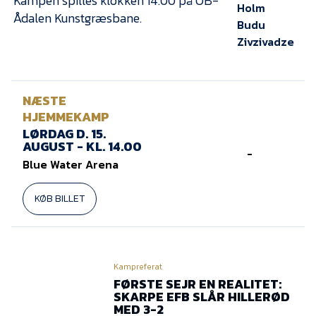
Kampen spilles klokken 14.00 på OB-
Holm
Ådalen Kunstgræsbane.
Budu
Zivzivadze
NÆSTE
HJEMMEKAMP
LØRDAG D. 15.
AUGUST - KL. 14.00
-
Blue Water Arena
KØB BILLET
Kampreferat
FØRSTE SEJR EN REALITET:
SKARPE EFB SLÅR HILLERØD
MED 3-2