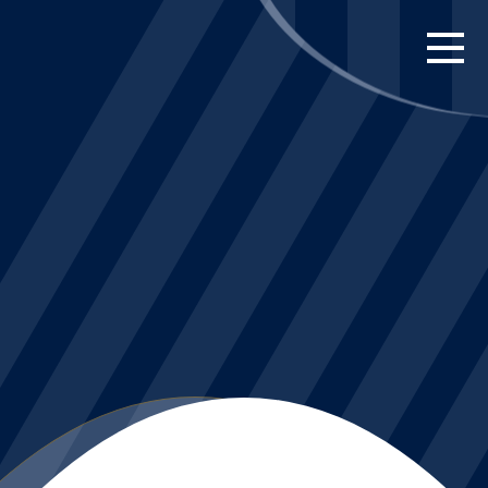
FORSIDE
KAMPE
STILLING
BILLETTER
HERREHOLDET
KAMPDAG PÅ
BLUE WATER
ARENA