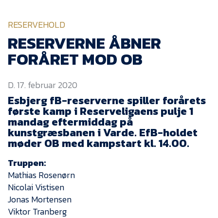
KVINDEHOLDET
RESERVEHOLD
NYHEDER
RESERVERNE ÅBNER
FORÅRET MOD OB
Om Esbjerg fB
D. 17. februar 2020
EfB Akademi
Esbjerg fB-reserverne spiller forårets
Sydvestjysk Fodbold
første kamp i Reserveligaens pulje 1
Samarbejde
mandag eftermiddag på
Partnere
kunstgræsbanen i Varde. EfB-holdet
møder OB med kampstart kl. 14.00.
Blue Water Arena
Truppen:
Aktionærinformation
Mathias Rosenørn
Kontakt
Nicolai Vistisen
Jonas Mortensen
Job i EfB
Viktor Tranberg