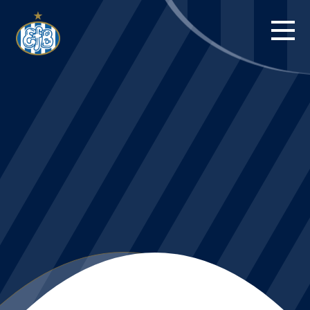
FORSIDE
KAMPE
STILLING
BILLETTER
HERREHOLDET
KAMPDAG PÅ
BLUE WATER
ARENA