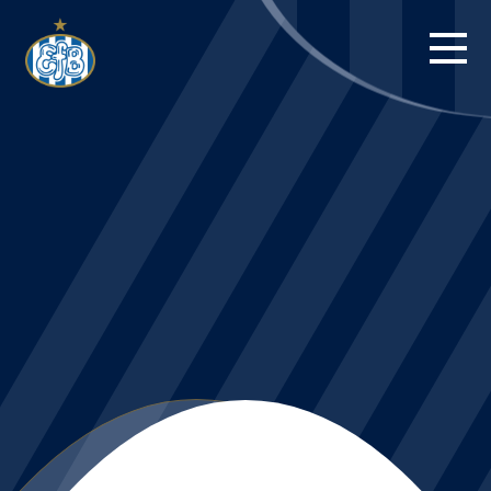
FORSIDE
KAMPE
STILLING
BILLETTER
HERREHOLDET
KAMPDAG PÅ
BLUE WATER
ARENA