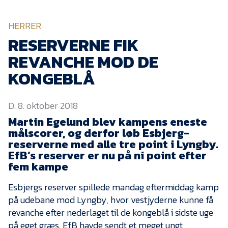
KVINDEHOLDET
HERRER
NYHEDER
RESERVERNE FIK
REVANCHE MOD DE
Om Esbjerg fB
KONGEBLÅ
EfB Akademi
D. 8. oktober 2018
Sydvestjysk Fodbold
Samarbejde
Martin Egelund blev kampens eneste
målscorer, og derfor løb Esbjerg-
Partnere
reserverne med alle tre point i Lyngby.
EfB’s reserver er nu på ni point efter
Blue Water Arena
fem kampe
Aktionærinformation
Esbjergs reserver spillede mandag eftermiddag kamp
Kontakt
på udebane mod Lyngby, hvor vestjyderne kunne få
Job i EfB
revanche efter nederlaget til de kongeblå i sidste uge
på eget græs. EfB havde sendt et meget ungt