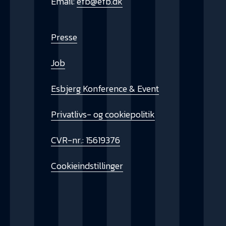
Email:
efb@efb.dk
Presse
Job
Esbjerg Konference & Event
Privatlivs- og cookiepolitik
CVR-nr.: 15619376
Cookieindstillinger