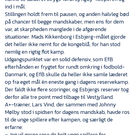
ind i mål.
Stillingen holdt frem til pausen, og anden halvleg bød
på chancer til begge mandskaber, men ens for dem
var, at skarpheden manglede i de afgørende
situationer. Mads Kikkenborg i Esbjerg-målet gjorde
det heller ikke nemt for de kongeblå, for han stod
nemlig en rigtig flot kamp.
Udgangspunktet var en solid defensiv, som EfB
efterhånden er frygtet for rundt omkring i fodbold-
Danmark, og EfB skulle da heller ikke samle læderet
op fra eget mål én eneste gang i dagens reservekamp.
Der faldt ikke flere scoringer, og Esbjergs reserver tog
derfor alle tre point med tilbage til Vestjylland.
A+-træner, Lars Vind, der sammen med Johnny
Mølby stod i spidsen for dagens mandskab, havde ros
til de unge spillere efter kampen, og særligt de
erfarne.
– Jeg vil gerne rose de helt unge spillere for