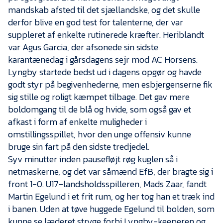
Presse
mandskab afsted til det sjællandske, og det skulle
derfor blive en god test for talenterne, der var
suppleret af enkelte rutinerede kræfter. Heriblandt
var Agus Garcia, der afsonede sin sidste
karantænedag i gårsdagens sejr mod AC Horsens.
Lyngby startede bedst ud i dagens opgør og havde
godt styr på begivenhederne, men esbjergenserne fik
sig stille og roligt kæmpet tilbage. Det gav mere
boldomgang til de blå og hvide, som også gav et
afkast i form af enkelte muligheder i
omstillingsspillet, hvor den unge offensiv kunne
bruge sin fart på den sidste tredjedel.
Syv minutter inden pausefløjt røg kuglen så i
netmaskerne, og det var såmænd EfB, der bragte sig i
front 1-0. U17-landsholdsspilleren, Mads Zaar, fandt
Martin Egelund i et frit rum, og her tog han et træk ind
i banen. Uden at tøve huggede Egelund til bolden, som
kunne se læderet stryge forbi Lyngby-keeperen og