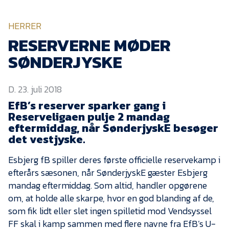
KVINDEHOLDET
HERRER
NYHEDER
RESERVERNE MØDER
SØNDERJYSKE
Om Esbjerg fB
D. 23. juli 2018
EfB Akademi
EfB’s reserver sparker gang i
Sydvestjysk Fodbold
Reserveligaen pulje 2 mandag
Samarbejde
eftermiddag, når SønderjyskE besøger
Partnere
det vestjyske.
Blue Water Arena
Esbjerg fB spiller deres første officielle reservekamp i
efterårs sæsonen, når SønderjyskE gæster Esbjerg
Aktionærinformation
mandag eftermiddag. Som altid, handler opgørene
Kontakt
om, at holde alle skarpe, hvor en god blanding af de,
som fik lidt eller slet ingen spilletid mod Vendsyssel
Job i EfB
FF skal i kamp sammen med flere navne fra EfB’s U-