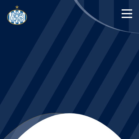
FORSIDE
KAMPE
STILLING
BILLETTER
HERREHOLDET
KAMPDAG PÅ
BLUE WATER
ARENA