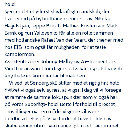
Presse
hold.
Igen, er det et yderst slagkraftigt mandskab, der
træder ind på hybridbanen senere i dag. Nikolaj
Hagelskjær, Jeppe Brinch, Mathias Kristensen, Mark
Brink og Yuri Yakovenko får alle en rolle sammen
med hollandske Rafael Van der Vaart, der træner med
hos EfB, som også får muligheden, for at teste
kampformen.
Assistenttræner Johnny Mølby og A+-træner Lars
Vind har ansvaret for dagens udvalgte, og sidstnævnte
knyttede en kommentar til matchen.
– Vi ved, at SønderjyskE stiller med et rigtig fint hold,
hvilket vi også selv synes, at vi gør. I dag vil vi forsøge
at ramme de samme fokuspunkter, som vi også har
på vores Superliga-hold. Dette i forhold til presset,
omstillinger og den måde, vi gerne vil være i
boldbesiddelse på. Vi vil turde, at have bolden og
skabe gennembrud via mange løb mod bagrummet.