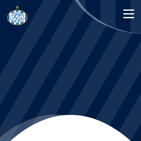
FORSIDE
KAMPE
STILLING
BILLETTER
HERREHOLDET
KAMPDAG PÅ
BLUE WATER
ARENA