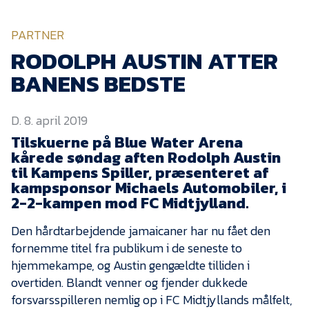
KVINDEHOLDET
PARTNER
NYHEDER
RODOLPH AUSTIN ATTER
BANENS BEDSTE
Om Esbjerg fB
D. 8. april 2019
EfB Akademi
Tilskuerne på Blue Water Arena
Sydvestjysk Fodbold
kårede søndag aften Rodolph Austin
Samarbejde
til Kampens Spiller, præsenteret af
Partnere
kampsponsor Michaels Automobiler, i
2-2-kampen mod FC Midtjylland.
Blue Water Arena
Den hårdtarbejdende jamaicaner har nu fået den
Aktionærinformation
fornemme titel fra publikum i de seneste to
Kontakt
hjemmekampe, og Austin gengældte tilliden i
overtiden. Blandt venner og fjender dukkede
Job i EfB
forsvarsspilleren nemlig op i FC Midtjyllands målfelt,