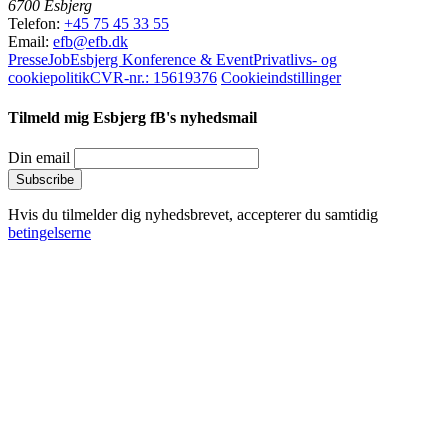
6700 Esbjerg
Telefon:
+45 75 45 33 55
Email:
efb@efb.dk
Presse
Job
Esbjerg Konference & Event
Privatlivs- og
cookiepolitik
CVR-nr.: 15619376
Cookieindstillinger
Tilmeld mig Esbjerg fB's nyhedsmail
Din email
Hvis du tilmelder dig nyhedsbrevet, accepterer du samtidig
betingelserne