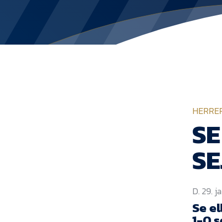
HERRE
SE
S
D. 29. j
Se e
1-0 s