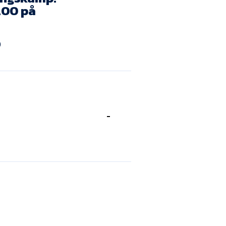
Kontakt
.00 på
Job i EfB
0
Presse
-