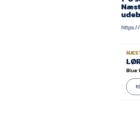
Næst
udeb
https:
NÆS
LØR
Blue 
K