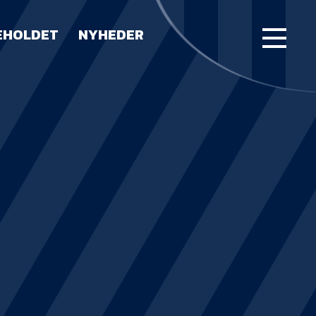
EHOLDET
NYHEDER
FORSIDE
KAMPE
STILLING
BILLETTER
HERREHOLDET
LUE WATER ARENA