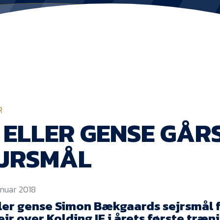
R
 ELLER GENSE GÅ
EJRSMÅL
anuar 2018
ller gense Simon Bækgaards sejrsmål 
ejr over Kolding IF i årets første træ