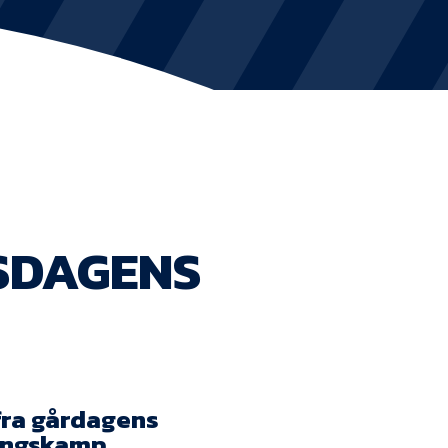
KVINDEHOLDET
NYHEDER
Om Esbjerg fB
EfB Akademi
RSDAGENS
Sydvestjysk Fodbold Samarbejde
Partnere
Blue Water Arena
Aktionærinformation
fra gårdagens
ningskamp.