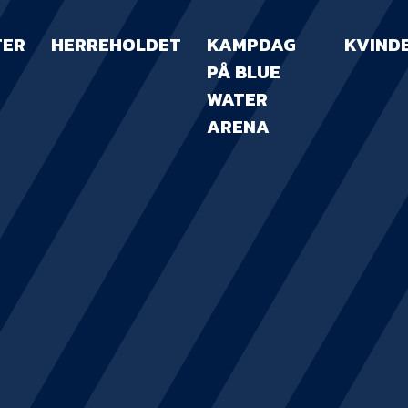
TER
HERREHOLDET
KAMPDAG
KVIND
PÅ BLUE
WATER
ARENA
KAMPDAG PÅ B