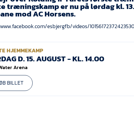
e træningskamp er nu på lørdag kl. 13
ane mod AC Horsens.
//www.facebook.com/esbjergfb/videos/1015617237242353
TE HJEMMEKAMP
DAG D. 15. AUGUST - KL. 14.00
Water Arena
ØB BILLET