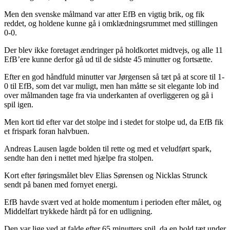
Men den svenske målmand var atter EfB en vigtig brik, og fik
reddet, og holdene kunne gå i omklædningsrummet med stillingen
0-0.
Der blev ikke foretaget ændringer på holdkortet midtvejs, og alle 11
EfB’ere kunne derfor gå ud til de sidste 45 minutter og fortsætte.
Efter en god håndfuld minutter var Jørgensen så tæt på at score til 1-
0 til EfB, som det var muligt, men han måtte se sit elegante lob ind
over målmanden tage fra via underkanten af overliggeren og gå i
spil igen.
Men kort tid efter var det stolpe ind i stedet for stolpe ud, da EfB fik
et frispark foran halvbuen.
Andreas Lausen lagde bolden til rette og med et veludført spark,
sendte han den i nettet med hjælpe fra stolpen.
Kort efter føringsmålet blev Elias Sørensen og Nicklas Strunck
sendt på banen med fornyet energi.
EfB havde svært ved at holde momentum i perioden efter målet, og
Middelfart trykkede hårdt på for en udligning.
Den var lige ved at falde efter 65 minutters spil, da en bold tæt under