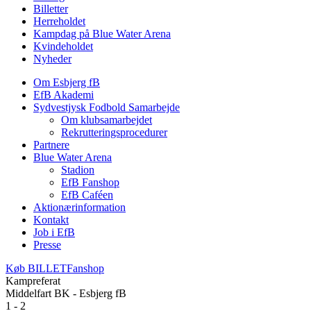
Billetter
Herreholdet
Kampdag på Blue Water Arena
Kvindeholdet
Nyheder
Om Esbjerg fB
EfB Akademi
Sydvestjysk Fodbold Samarbejde
Om klubsamarbejdet
Rekrutteringsprocedurer
Partnere
Blue Water Arena
Stadion
EfB Fanshop
EfB Caféen
Aktionærinformation
Kontakt
Job i EfB
Presse
Køb
BILLET
Fanshop
Kampreferat
Middelfart BK - Esbjerg fB
1 - 2