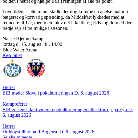
bolden i nettet og hjælpe EfB i retningen af alle tre point.
I overtidens sjette minut skulle der dog komme en anelse malurt i
bægeret og kortvarig spænding, da Middelfart lykkedes med at
reducere til 1-2, men mere blev det ikke til, og EfB tog dermed den
tredje sejr af tre mulige i sæsonen.
Næste Hjemmekamp
lørdag d. 15. august - kl. 14.00
Blue Water Arena
Køb billet
-
Herrer
EfB møder Skive i pokalturneringen
D. 6. august 2026
Kampreferat
EfB er stensikkert videre i pokalturneringen efter storsejr på Fyn
D.
6. august 2026
Herrer
Holdopstilling mod Bogense
D. 6. august 2026
Se alle nyheder