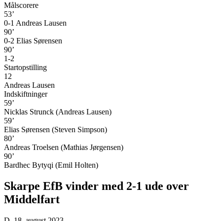
Målscorere
53’
0-1 Andreas Lausen
90’
0-2 Elias Sørensen
90’
1-2
Startopstilling
12
Andreas Lausen
Indskiftninger
59’
Nicklas Strunck (Andreas Lausen)
59’
Elias Sørensen (Steven Simpson)
80’
Andreas Troelsen (Mathias Jørgensen)
90’
Bardhec Bytyqi (Emil Holten)
Skarpe EfB vinder med 2-1 ude over
Middelfart
D. 18. august 2023