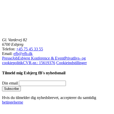
Gl. Vardevej 82
6700 Esbjerg
Telefon:
+45 75 45 33 55
Email:
efb@efb.dk
Presse
Job
Esbjerg Konference & Event
Privatlivs- og
cookiepolitik
CVR-nr.: 15619376
Cookieindstillinger
Tilmeld mig Esbjerg fB's nyhedsmail
Din email
Hvis du tilmelder dig nyhedsbrevet, accepterer du samtidig
betingelserne