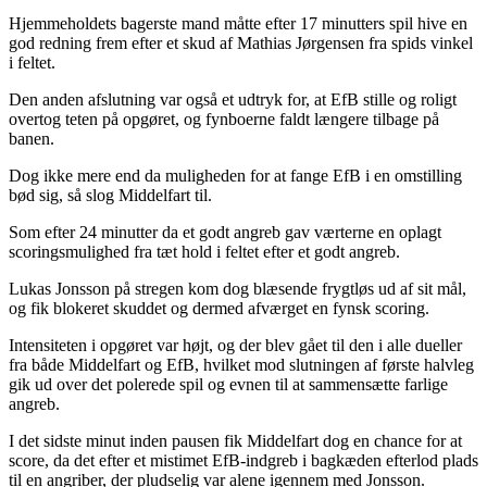
Hjemmeholdets bagerste mand måtte efter 17 minutters spil hive en
god redning frem efter et skud af Mathias Jørgensen fra spids vinkel
i feltet.
Den anden afslutning var også et udtryk for, at EfB stille og roligt
overtog teten på opgøret, og fynboerne faldt længere tilbage på
banen.
Dog ikke mere end da muligheden for at fange EfB i en omstilling
bød sig, så slog Middelfart til.
Som efter 24 minutter da et godt angreb gav værterne en oplagt
scoringsmulighed fra tæt hold i feltet efter et godt angreb.
Lukas Jonsson på stregen kom dog blæsende frygtløs ud af sit mål,
og fik blokeret skuddet og dermed afværget en fynsk scoring.
Intensiteten i opgøret var højt, og der blev gået til den i alle dueller
fra både Middelfart og EfB, hvilket mod slutningen af første halvleg
gik ud over det polerede spil og evnen til at sammensætte farlige
angreb.
I det sidste minut inden pausen fik Middelfart dog en chance for at
score, da det efter et mistimet EfB-indgreb i bagkæden efterlod plads
til en angriber, der pludselig var alene igennem med Jonsson.