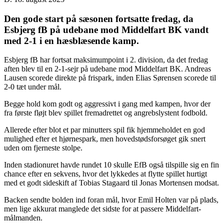
Den gode start på sæsonen fortsatte fredag, da
Esbjerg fB på udebane mod Middelfart BK vandt
med 2-1 i en hæsblæsende kamp.
Esbjerg fB har fortsat maksimumpoint i 2. division, da det fredag
aften blev til en 2-1-sejr på udebane mod Middelfart BK. Andreas
Lausen scorede direkte på frispark, inden Elias Sørensen scorede til
2-0 tæt under mål.
Begge hold kom godt og aggressivt i gang med kampen, hvor der
fra første fløjt blev spillet fremadrettet og angrebslystent fodbold.
Allerede efter blot et par minutters spil fik hjemmeholdet en god
mulighed efter et hjørnespark, men hovedstødsforsøget gik snert
uden om fjerneste stolpe.
Inden stadionuret havde rundet 10 skulle EfB også tilspille sig en fin
chance efter en sekvens, hvor det lykkedes at flytte spillet hurtigt
med et godt sideskift af Tobias Stagaard til Jonas Mortensen modsat.
Backen sendte bolden ind foran mål, hvor Emil Holten var på plads,
men lige akkurat manglede det sidste for at passere Middelfart-
målmanden.