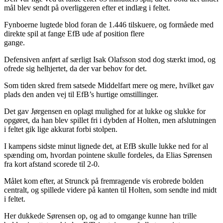
mål blev sendt på overliggeren efter et indlæg i feltet.
Fynboerne lugtede blod foran de 1.446 tilskuere, og formåede med
direkte spil at fange EfB ude af position flere
gange
Defensiven anført af særligt Isak Olafsson stod dog stærkt imod, og
ofrede sig helhjertet, da der var behov for det.
Som tiden skred frem satsede Middelfart mere og mere, hvilket gav
plads den anden vej til EfB’s hurtige omstillinger.
Det gav Jørgensen en oplagt mulighed for at lukke og slukke for
opgøret, da han blev spillet fri i dybden af Holten, men afslutningen
i feltet gik lige akkurat forbi stolpen.
I kampens sidste minut lignede det, at EfB skulle lukke ned for al
spænding om, hvordan pointene skulle fordeles, da Elias Sørensen
fra kort afstand scorede til 2-0.
Målet kom efter, at Strunck på fremragende vis erobrede bolden
centralt, og spillede videre på kanten til Holten, som sendte ind midt
i feltet.
Her dukkede Sørensen op, og ad to omgange kunne han trille