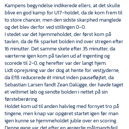
Presse
Kampens begyndelse indikerede ellers, at det skulle
blive en god kamp for U17-holdet, da de kom frem til
to store chancer, men den sidste skarphed manglede
og det blev derfor ved stillingen 0-0.
I stedet var det hjemmeholdet, der først kom på
tavlen, da de fik sparket bolden ind over stregen efter
16 minutter. Det samme skete efter 35 minutter, da
værterne igen kom på tavlen ud af ingenting og
scorede til 2-0, og herefter var der langt hjem.
Lidt oprejsning var der dog at hente for vestjyderne,
da EfB reducerede ét minut inden pausefløjtet, da
Sebastian Larsen fandt Zean Dalügge, der havde taget
et veltimet løb og sendte bolden i nettet på sin
førsteberøring.
Holdet kom ud til anden halvleg med fornyet tro på
tingene, men knap var opgøret startet igen før man
igen kunne se hjemmeholdet juble over en scoring.
Denne gang var det efter en ærgerlig målmandsfejl,