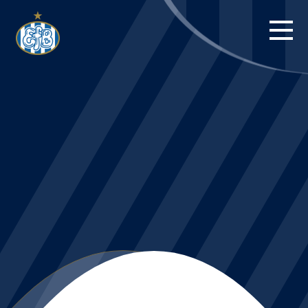
FORSIDE
KAMPE
STILLING
BILLETTER
HERREHOLDET
KAMPDAG PÅ
BLUE WATER
ARENA