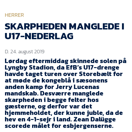
KVINDEHOLDET
HERRER
NYHEDER
SKARPHEDEN MANGLEDE I
U17-NEDERLAG
Om Esbjerg fB
D. 24. august 2019
EfB Akademi
Lørdag eftermiddag skinnede solen på
Sydvestjysk Fodbold
Lyngby Stadion, da EfB’s U17-drenge
Samarbejde
havde taget turen over Storebælt for
Partnere
at møde de kongeblå i sæsonens
anden kamp for Jerry Lucenas
Blue Water Arena
mandskab. Desværre manglede
skarpheden i begge felter hos
Aktionærinformation
gæsterne, og derfor var det
Kontakt
hjemmeholdet, der kunne juble, da de
hev en 4-1-sejr i land. Zean Dalügge
Job i EfB
scorede målet for esbjergenserne.