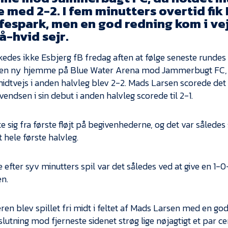
 med 2-2. I fem minutters overtid fik 
ffespark, men en god redning kom i ve
å-hvid sejr.
kedes ikke Esbjerg fB fredag aften at følge seneste runde
en ny hjemme på Blue Water Arena mod Jammerbugt FC, i
midtvejs i anden halvleg blev 2-2. Mads Larsen scorede det
vendsen i sin debut i anden halvleg scorede til 2-1.
e sig fra første fløjt på begivenhederne, og det var således
t hele første halvleg.
 efter syv minutters spil var det således ved at give en 1-0
n.
ren blev spillet fri midt i feltet af Mads Larsen med en go
slutning mod fjerneste sidenet strøg lige nøjagtigt et par ce