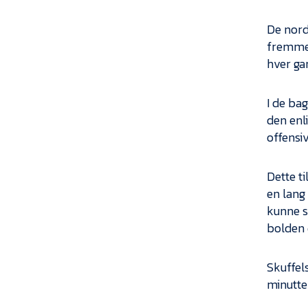
De nord
fremme 
hver gan
I de ba
den enl
offensi
Dette t
en lang
kunne s
bolden 
Skuffels
minutte