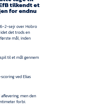
Kontakt
EfB tilkendt et
jen for endnu
Job i EfB
Presse
s 6-2-sejr over Hobro
det det trods en
 første mål, inden
 spil til et mål gennem
-scoring ved Elias
d aflevering, men den
ntimeter forbi.