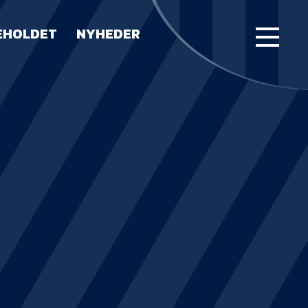
EHOLDET
NYHEDER
FORSIDE
KAMPE
STILLING
BILLETTER
HERREHOLDET
LUE WATER ARENA