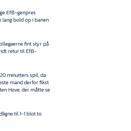
sige EfB-genpres
n lang bold op i banen
llegaerne fint styr på
dt retur til EfB-
20 minutters spil, da
este mand derfor fikst
ten Hove, der måtte se
igne til 1-1 blot to