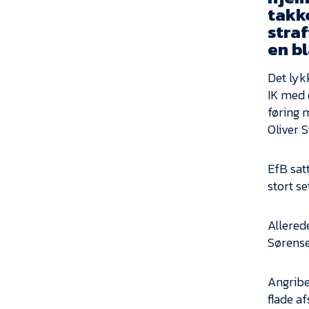
takke
stra
en bl
Det lyk
IK med 
føring 
Oliver S
EfB satt
stort se
Allerede
Sørense
Angribe
flade af