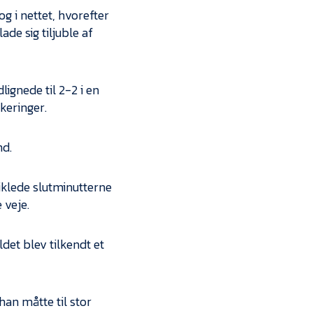
 i nettet, hvorefter
e sig tiljuble af
ignede til 2-2 i en
keringer.
nd.
iklede slutminutterne
 veje.
ldet blev tilkendt et
han måtte til stor