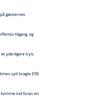
s på gæsternes
fensiv tilgang, og
 et yderligere tryk,
times spil bragte EfB
t komme ind foran sin