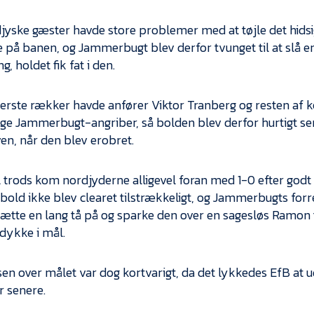
jyske gæster havde store problemer med at tøjle det hid
på banen, og Jammerbugt blev derfor tvunget til at slå e
g, holdet fik fat i den.
gerste rækker havde anfører Viktor Tranberg og resten af ko
ige Jammerbugt-angriber, så bolden blev derfor hurtigt sen
ven, når den blev erobret.
il trods kom nordjyderne alligevel foran med 1-0 efter godt 
 bold ikke blev clearet tilstrækkeligt, og Jammerbugts forr
ætte en lang tå på og sparke den over en sagesløs Ramon 
dykke i mål.
en over målet var dog kortvarigt, da det lykkedes EfB at udl
r senere.