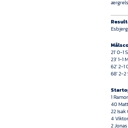
ærgrels
Result
Esbjerg
Målsco
21′ 0-1
23′ 1-1
62′ 2-1
68′ 2-2
Startop
1 Ramon
40 Mat
22 Isak
4 Vikto
2 Jonas