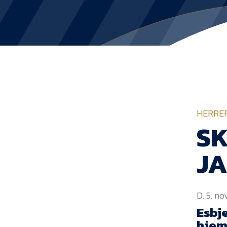
HERRE
SK
J
D. 5. n
Esbj
hjem