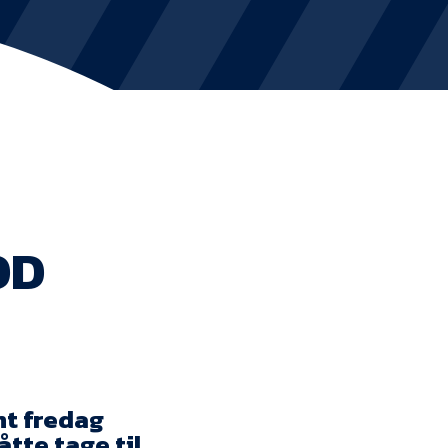
KVINDEHOLDET
NYHEDER
Om Esbjerg fB
EfB Akademi
OD
Sydvestjysk Fodbold Samarbejde
Partnere
Blue Water Arena
Aktionærinformation
nt fredag
te tage til