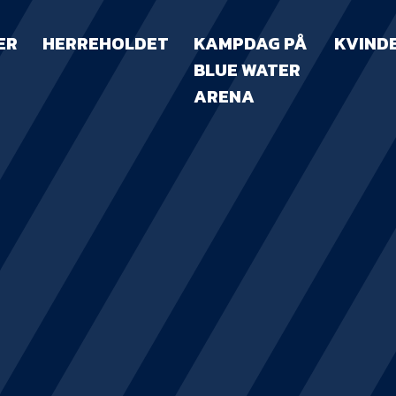
ER
HERREHOLDET
KAMPDAG PÅ
KVIND
BLUE WATER
ARENA
KAMPDAG PÅ B