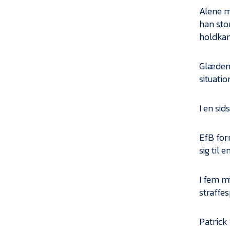
Alene m
han sto
holdka
Glæden 
situatio
I en sid
EfB for
sig til
I fem mi
straffe
Patrick 