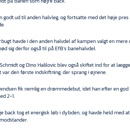
ndt på banen som højre back.
 godt ud til anden halvleg, og fortsatte med det høje pre
e.
ugt havde i den anden halvdel af kampen valgt en mere of
bød sig derfor også til på EfB’s banehalvdel.
Schmidt og Dino Halilovic blev også skiftet ind for at lægge
var den første indskiftning, der sprang i øjnene.
endsen fik nemlig en drømmedebut, idet han efter en god 
ed 2-1.
e back tog et energisk løb i dybden, og havde held med a
 modstander.