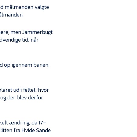
 med målmanden valgte
målmanden.
g mere, men Jammerbugt
dvendige tid, når
aid op igennem banen,
ret ud i feltet, hvor
 og der blev derfor
elt ændring, da 17-
itten fra Hvide Sande,