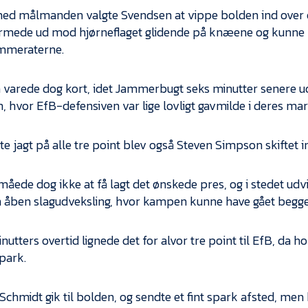
ed målmanden valgte Svendsen at vippe bolden ind over og
rmede ud mod hjørneflaget glidende på knæene og kunne lad
mmeraterne.
varede dog kort, idet Jammerbugt seks minutter senere udl
n, hvor EfB-defensiven var lige lovligt gavmilde i deres mar
ste jagt på alle tre point blev også Steven Simpson skiftet i
måede dog ikke at få lagt det ønskede pres, og i stedet udv
 en åben slagudveksling, hvor kampen kunne have gået begge
nutters overtid lignede det for alvor tre point til EfB, da ho
spark.
Schmidt gik til bolden, og sendte et fint spark afsted, men 