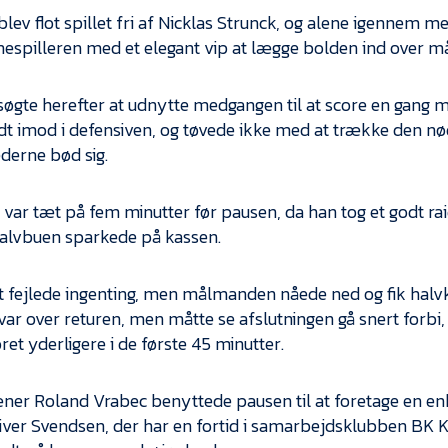
blev flot spillet fri af Nicklas Strunck, og alene igennem
espilleren med et elegant vip at lægge bolden ind over 
søgte herefter at udnytte medgangen til at score en gan
dt imod i defensiven, og tøvede ikke med at trække den nø
derne bød sig.
 var tæt på fem minutter før pausen, da han tog et godt r
halvbuen sparkede på kassen.
 fejlede ingenting, men målmanden nåede ned og fik halvkla
var over returen, men måtte se afslutningen gå snert forbi,
ret yderligere i de første 45 minutter.
ner Roland Vrabec benyttede pausen til at foretage en enk
liver Svendsen, der har en fortid i samarbejdsklubben BK Kl