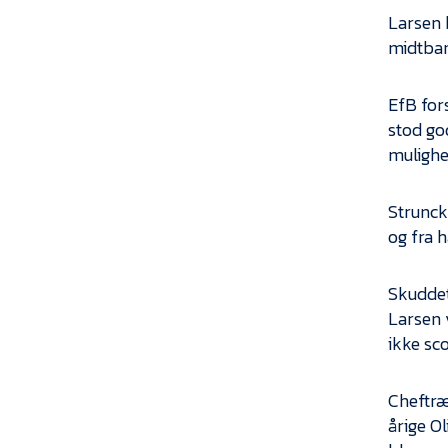
Larsen 
midtban
EfB for
stod go
mulighe
Strunck
og fra 
Skuddet
Larsen 
ikke sco
Cheftræ
årige O