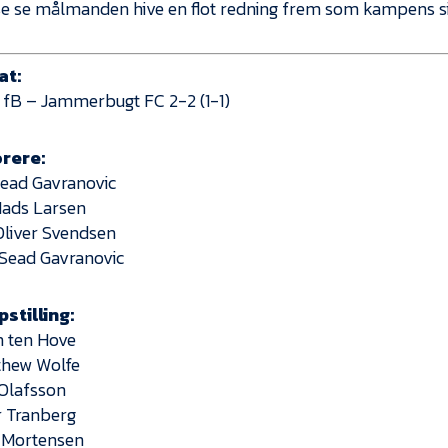
e se målmanden hive en flot redning frem som kampens si
at:
 fB – Jammerbugt FC 2-2 (1-1)
rere:
 Sead Gavranovic
 Mads Larsen
 Oliver Svendsen
 Sead Gavranovic
stilling:
 ten Hove
thew Wolfe
 Olafsson
r Tranberg
 Mortensen