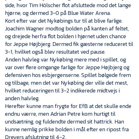
side, hvor Tim Hölscher flot afsluttede mod det lange
hjørne, og dermed 3-0 på Blue Water Arena.
Kort efter var det Nykøbings tur til at blive farlige.
Joachim Wagner modtog bolden på kanten af feltet,
og drejede herfra flot bolden i hjørnet uden chance
for Jeppe Højbjerg. Dermed fik gæsterne reduceret til
3-1, hvilket også blev resultatet ved pause.
Anden halvleg var Nykøbing mere med i spillet, og
var over flere omgange farlige for Jeppe Højbjerg og
defensiven hos esbjergenserne. Spillet bølgede frem
og tilbage, men det var Nykøbing der ville det mest,
hvilket reduceringen til 3-2 indikerede midtvejs i
anden halvleg.
Herefter kunne man frygte for EfB at det skulle ende
endnu værre, men Adrian Petre kom hurtigt til
undsætning, og fuldendte dermed sit hattrick. Han
kunne nemlig prikke bolden i mål efter en ripost fra
Dreyers afslutning til 4-2.