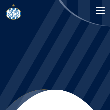
FORSIDE
KAMPE
STILLING
BILLETTER
HERREHOLDET
KAMPDAG PÅ
BLUE WATER
ARENA