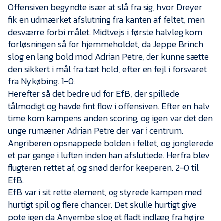
Presse
Offensiven begyndte især at slå fra sig, hvor Dreyer
fik en udmærket afslutning fra kanten af feltet, men
desværre forbi målet. Midtvejs i første halvleg kom
forløsningen så for hjemmeholdet, da Jeppe Brinch
slog en lang bold mod Adrian Petre, der kunne sætte
den sikkert i mål fra tæt hold, efter en fejl i forsvaret
fra Nykøbing. 1-0.
Herefter så det bedre ud for EfB, der spillede
tålmodigt og havde fint flow i offensiven. Efter en halv
time kom kampens anden scoring, og igen var det den
unge rumæner Adrian Petre der var i centrum.
Angriberen opsnappede bolden i feltet, og jonglerede
et par gange i luften inden han afsluttede. Herfra blev
flugteren rettet af, og snød derfor keeperen. 2-0 til
EfB.
EfB var i sit rette element, og styrede kampen med
hurtigt spil og flere chancer. Det skulle hurtigt give
pote igen da Anyembe slog et fladt indlæg fra højre