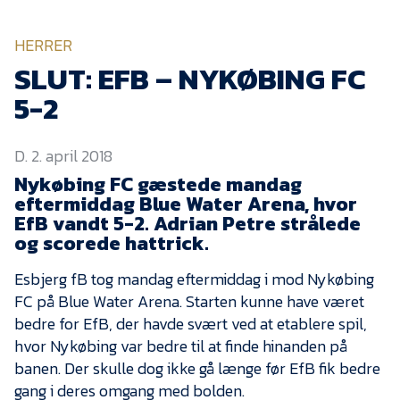
KVINDEHOLDET
HERRER
NYHEDER
SLUT: EFB – NYKØBING FC
5-2
Om Esbjerg fB
D. 2. april 2018
EfB Akademi
Nykøbing FC gæstede mandag
Sydvestjysk Fodbold
eftermiddag Blue Water Arena, hvor
Samarbejde
EfB vandt 5-2. Adrian Petre strålede
Partnere
og scorede hattrick.
Blue Water Arena
Esbjerg fB tog mandag eftermiddag i mod Nykøbing
FC på Blue Water Arena. Starten kunne have været
Aktionærinformation
bedre for EfB, der havde svært ved at etablere spil,
Kontakt
hvor Nykøbing var bedre til at finde hinanden på
banen. Der skulle dog ikke gå længe før EfB fik bedre
Job i EfB
gang i deres omgang med bolden.