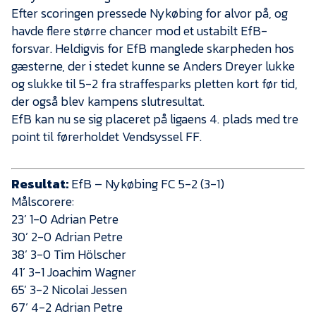
Efter scoringen pressede Nykøbing for alvor på, og
havde flere større chancer mod et ustabilt EfB-
forsvar. Heldigvis for EfB manglede skarpheden hos
gæsterne, der i stedet kunne se Anders Dreyer lukke
og slukke til 5-2 fra straffesparks pletten kort før tid,
der også blev kampens slutresultat.
EfB kan nu se sig placeret på ligaens 4. plads med tre
point til førerholdet Vendsyssel FF.
Resultat:
EfB – Nykøbing FC 5-2 (3-1)
Målscorere:
23’ 1-0 Adrian Petre
30’ 2-0 Adrian Petre
38’ 3-0 Tim Hölscher
41’ 3-1 Joachim Wagner
65’ 3-2 Nicolai Jessen
67’ 4-2 Adrian Petre