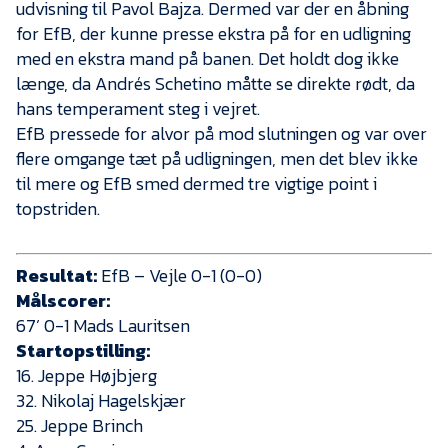
udvisning til Pavol Bajza. Dermed var der en åbning
for EfB, der kunne presse ekstra på for en udligning
med en ekstra mand på banen. Det holdt dog ikke
længe, da Andrés Schetino måtte se direkte rødt, da
hans temperament steg i vejret.
EfB pressede for alvor på mod slutningen og var over
flere omgange tæt på udligningen, men det blev ikke
til mere og EfB smed dermed tre vigtige point i
topstriden.
Resultat:
EfB – Vejle 0-1 (0-0)
Målscorer:
67’ 0-1 Mads Lauritsen
Startopstilling:
16. Jeppe Højbjerg
32. Nikolaj Hagelskjær
25. Jeppe Brinch