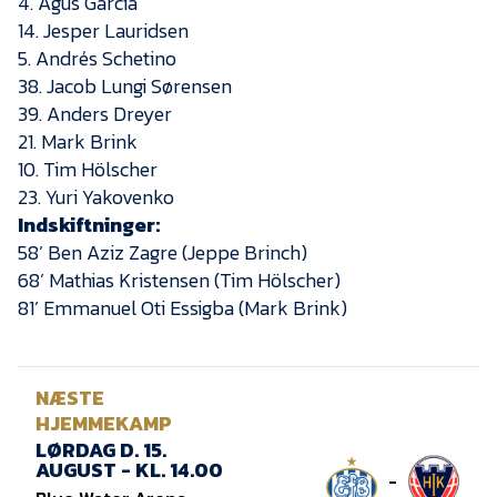
4. Agus Garcia
14. Jesper Lauridsen
5. Andrés Schetino
38. Jacob Lungi Sørensen
39. Anders Dreyer
21. Mark Brink
10. Tim Hölscher
23. Yuri Yakovenko
Indskiftninger:
58’ Ben Aziz Zagre (Jeppe Brinch)
68’ Mathias Kristensen (Tim Hölscher)
81’ Emmanuel Oti Essigba (Mark Brink)
NÆSTE
HJEMMEKAMP
LØRDAG D. 15.
AUGUST - KL. 14.00
-