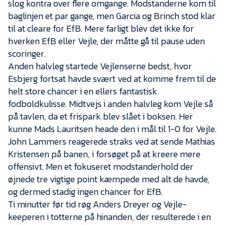
Presse
slog kontra over flere omgange. Modstanderne kom til
baglinjen et par gange, men Garcia og Brinch stod klar
til at cleare for EfB. Mere farligt blev det ikke for
hverken EfB eller Vejle, der måtte gå til pause uden
scoringer.
Anden halvleg startede Vejlenserne bedst, hvor
Esbjerg fortsat havde svært ved at komme frem til de
helt store chancer i en ellers fantastisk
fodboldkulisse. Midtvejs i anden halvleg kom Vejle så
på tavlen, da et frispark blev slået i boksen. Her
kunne Mads Lauritsen heade den i mål til 1-0 for Vejle.
John Lammers reagerede straks ved at sende Mathias
Kristensen på banen, i forsøget på at kreere mere
offensivt. Men et fokuseret modstanderhold der
øjnede tre vigtige point kæmpede med alt de havde,
og dermed stadig ingen chancer for EfB.
Ti minutter før tid røg Anders Dreyer og Vejle-
keeperen i totterne på hinanden, der resulterede i en