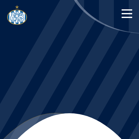
FORSIDE
KAMPE
STILLING
BILLETTER
HERREHOLDET
KAMPDAG PÅ
BLUE WATER
ARENA