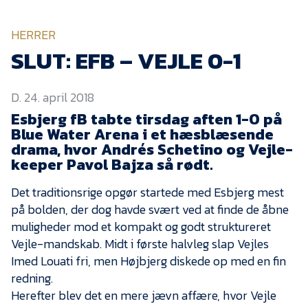
KVINDEHOLDET
HERRER
NYHEDER
SLUT: EFB – VEJLE 0-1
D. 24. april 2018
Om Esbjerg fB
Esbjerg fB tabte tirsdag aften 1-0 på
EfB Akademi
Blue Water Arena i et hæsblæsende
drama, hvor Andrés Schetino og Vejle-
Sydvestjysk Fodbold
Samarbejde
keeper Pavol Bajza så rødt.
Partnere
Det traditionsrige opgør startede med Esbjerg mest
på bolden, der dog havde svært ved at finde de åbne
Blue Water Arena
muligheder mod et kompakt og godt struktureret
Aktionærinformation
Vejle-mandskab. Midt i første halvleg slap Vejles
Kontakt
Imed Louati fri, men Højbjerg diskede op med en fin
redning.
Job i EfB
Herefter blev det en mere jævn affære, hvor Vejle