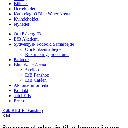
Billetter
Herreholdet
Kampdag på Blue Water Arena
Kvindeholdet
Nyheder
Om Esbjerg fB
EfB Akademi
Sydvestjysk Fodbold Samarbejde
Om klubsamarbejdet
Rekrutteringsprocedurer
Partnere
Blue Water Arena
Stadion
EfB Fanshop
EfB Caféen
Aktionærinformation
Kontakt
Job i EfB
Presse
Køb
BILLET
Fanshop
Klub
Sørensen glæder sig til at komme i gang