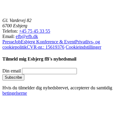
Gl. Vardevej 82
6700 Esbjerg
Telefon:
+45 75 45 33 55
Email:
efb@efb.dk
Presse
Job
Esbjerg Konference & Event
Privatlivs- og
cookiepolitik
CVR-nr.: 15619376
Cookieindstillinger
Tilmeld mig Esbjerg fB's nyhedsmail
Din email
Hvis du tilmelder dig nyhedsbrevet, accepterer du samtidig
betingelserne