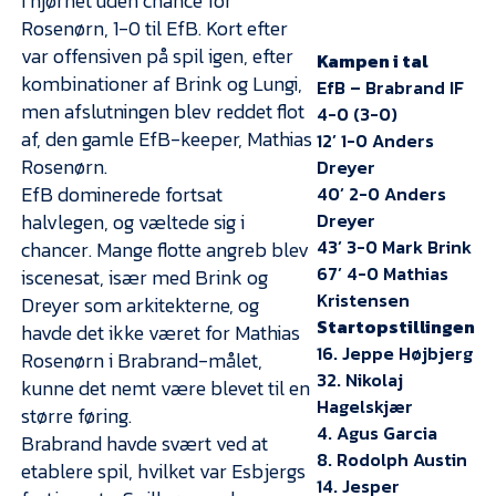
i hjørnet uden chance for
Rosenørn, 1-0 til EfB. Kort efter
var offensiven på spil igen, efter
Kampen i tal
kombinationer af Brink og Lungi,
EfB – Brabrand IF
men afslutningen blev reddet flot
4-0 (3-0)
af, den gamle EfB-keeper, Mathias
12’ 1-0 Anders
Rosenørn.
Dreyer
EfB dominerede fortsat
40’ 2-0 Anders
halvlegen, og væltede sig i
Dreyer
43’ 3-0 Mark Brink
chancer. Mange flotte angreb blev
67’ 4-0 Mathias
iscenesat, især med Brink og
Kristensen
Dreyer som arkitekterne, og
Startopstillingen
havde det ikke været for Mathias
16. Jeppe Højbjerg
Rosenørn i Brabrand-målet,
32. Nikolaj
kunne det nemt være blevet til en
Hagelskjær
større føring.
4. Agus Garcia
Brabrand havde svært ved at
8. Rodolph Austin
etablere spil, hvilket var Esbjergs
14. Jesper