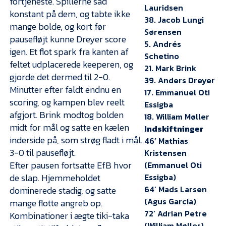
fortjeneste. Spillerne sad
Lauridsen
konstant på dem, og tabte ikke
38. Jacob Lungi
mange bolde, og kort før
Sørensen
pausefløjt kunne Dreyer score
5. Andrés
igen. Et flot spark fra kanten af
Schetino
feltet udplacerede keeperen, og
21. Mark Brink
gjorde det dermed til 2-0.
39. Anders Dreyer
Minutter efter faldt endnu en
17. Emmanuel Oti
scoring, og kampen blev reelt
Essigba
afgjort. Brink modtog bolden
18. William Møller
midt for mål og satte en kælen
Indskiftninger
inderside på, som strøg fladt i mål.
46’ Mathias
3-0 til pausefløjt.
Kristensen
Efter pausen fortsatte EfB hvor
(Emmanuel Oti
de slap. Hjemmeholdet
Essigba)
64’ Mads Larsen
dominerede stadig, og satte
(Agus Garcia)
mange flotte angreb op.
72’ Adrian Petre
Kombinationer i ægte tiki-taka
(William Møller)