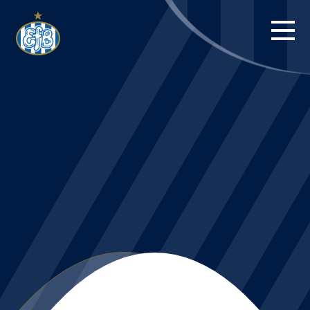
FORSIDE
KAMPE
STILLING
BILLETTER
HERREHOLDET
KAMPDAG PÅ
BLUE WATER
ARENA