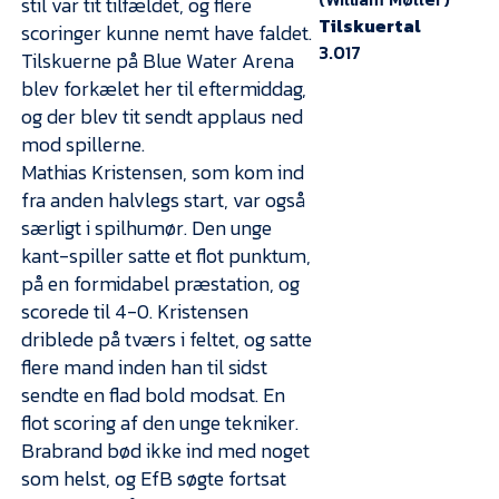
stil var tit tilfældet, og flere
Tilskuertal
scoringer kunne nemt have faldet.
3.017
Tilskuerne på Blue Water Arena
blev forkælet her til eftermiddag,
og der blev tit sendt applaus ned
mod spillerne.
Mathias Kristensen, som kom ind
fra anden halvlegs start, var også
særligt i spilhumør. Den unge
kant-spiller satte et flot punktum,
på en formidabel præstation, og
scorede til 4-0. Kristensen
driblede på tværs i feltet, og satte
flere mand inden han til sidst
sendte en flad bold modsat. En
flot scoring af den unge tekniker.
Brabrand bød ikke ind med noget
som helst, og EfB søgte fortsat