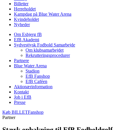
Billetter
Herreholdet
Kampdag på Blue Water Arena
Kvindeholdet
Nyheder
Om Esbjerg fB
EfB Akademi
Sydvestjysk Fodbold Samarbejde
Om klubsamarbejdet
Rekrutteringsprocedurer
Partnere
Blue Water Arena
Stadion
EfB Fanshop
EfB Caféen
Aktionærinformation
Kontakt
Job i EfB
Presse
Køb
BILLET
Fanshop
Partner
Stærk opbakning til EfB Fodboldgolf