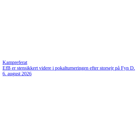
Kampreferat
EfB er stensikkert videre i pokalturneringen efter storsejr på Fyn
D.
6. august 2026