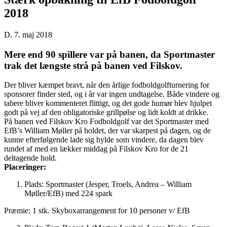
2018
D. 7. maj 2018
Mere end 90 spillere var på banen, da Sportmaster
trak det længste strå på banen ved Filskov.
Der bliver kæmpet bravt, når den årlige fodboldgolfturnering for
sponsorer finder sted, og i år var ingen undtagelse. Både vindere og
tabere bliver kommenteret flittigt, og det gode humør blev hjulpet
godt på vej af den obligatoriske grillpølse og lidt koldt at drikke.
På banen ved Filskov Kro Fodboldgolf var det Sportmaster med
EfB’s William Møller på holdet, der var skarpest på dagen, og de
kunne efterfølgende lade sig hylde som vindere, da dagen blev
rundet af med en lækker middag på Filskov Kro for de 21
deltagende hold.
Placeringer:
Plads: Sportmaster (Jesper, Troels, Andrea – William
Møller/EfB) med 224 spark
Præmie: 1 stk. Skyboxarrangement for 10 personer v/ EfB