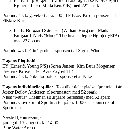
Plads: Tarp Bageri 1 (Morten Luxhøj, Lasse Nielse, Søren
Rømer – Lasse Mikkelsen/EfB) med 225 spark
Præmie: 4 stk. gavekort á kr. 500 til Filskov Kro – sponseret af
Filskov Kro
Plads: Burgaard Sørensen (William Burgaard, Mads
Burgaard, Niels ”Muus” Theilman – Jeppe Højbjerg/EfB)
med 227 spark
Præmie: 4 stk. Gin Tønder – sponseret af Sigma Wine
Dagens Flophold
:
EY (Ernest& Young P/S) (Søren Jensen, Kim Buus Mogensen,
Frederik Kruse – Ben Aziz Zagre/EfB)
Præmie: 4 stk. Nike fodbolde – sponseret af Nike
Dagens individuelle spiller:
To spiller delte pladsen/præmien i år.
Jesper Dejlov Andersen (Sportmaster) med 52 spark
Niels ”Muus” Theilman (Burgaard Sørensen) med 52 spark
Præmie: Gavekort til Sportmaster på kr. 1.000,- – sponseret af
Sportmaster
Næste Hjemmekamp
lørdag d. 15. august - kl. 14.00
Blue Water Arena