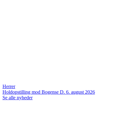
Herrer
Holdopstilling mod Bogense
D. 6. august 2026
Se alle nyheder