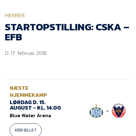
KVINDEHOLDET
HERRER
NYHEDER
STARTOPSTILLING: CSKA –
EFB
Om Esbjerg fB
D. 17. februar 2018
EfB Akademi
Sydvestjysk Fodbold
Samarbejde
Partnere
NÆSTE
Blue Water Arena
HJEMMEKAMP
LØRDAG D. 15.
Aktionærinformation
AUGUST - KL. 14.00
-
Kontakt
Blue Water Arena
Job i EfB
KØB BILLET