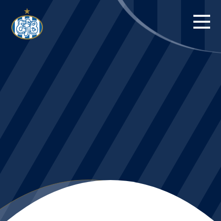
FORSIDE
KAMPE
STILLING
BILLETTER
HERREHOLDET
KAMPDAG PÅ
BLUE WATER
ARENA