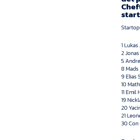
Chef
star
Startops
1 Lukas
2 Jonas
5 Andre
8 Mads
9 Elias
10 Math
11 Emil 
19 Nick
20 Yaci
21 Leon
30 Con 