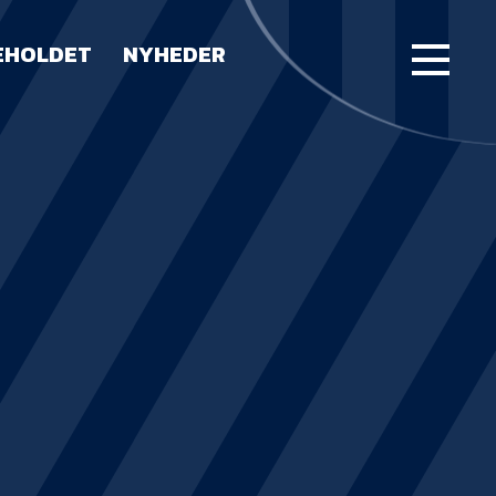
EHOLDET
NYHEDER
FORSIDE
KAMPE
STILLING
BILLETTER
HERREHOLDET
LUE WATER ARENA