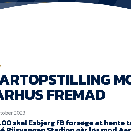
R
ARTOPSTILLING M
ARHUS FREMAD
oktober 2023
4.00 skal Esbjerg fB forsøge at hente t
på Riisvangen Stadion går løs mod Aa