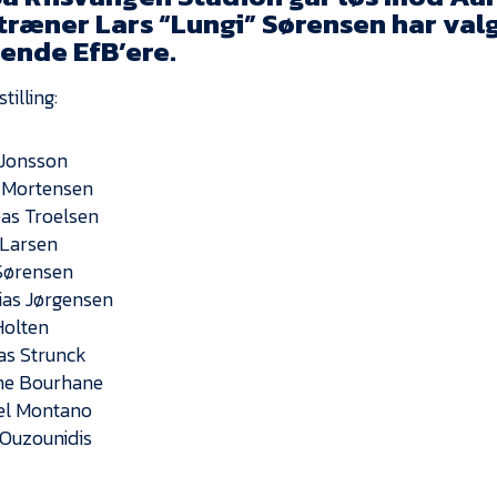
træner Lars “Lungi” Sørensen har valg
tende EfB’ere.
tilling:
 Jonsson
 Mortensen
as Troelsen
 Larsen
 Sørensen
ias Jørgensen
Holten
las Strunck
ne Bourhane
el Montano
Ouzounidis