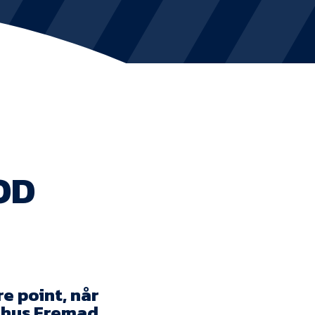
KVINDEHOLDET
NYHEDER
Om Esbjerg fB
EfB Akademi
OD
Sydvestjysk Fodbold Samarbejde
Partnere
Blue Water Arena
Aktionærinformation
re point, når
rhus Fremad.