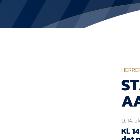
HERRE
ST
A
D. 14. 
Kl. 1
det 