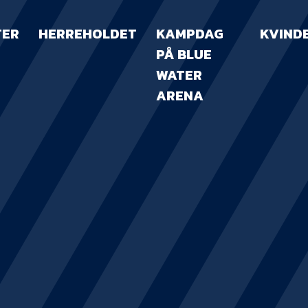
TER
HERREHOLDET
KAMPDAG
KVIND
PÅ BLUE
WATER
ARENA
KAMPDAG PÅ B