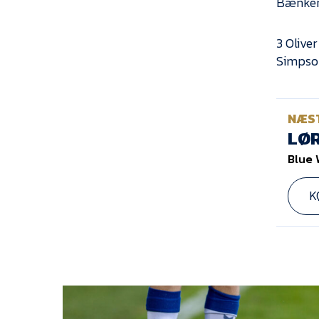
Bænken
3 Olive
Simpson
NÆS
LØR
Blue 
K