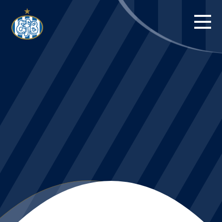
FORSIDE
KAMPE
STILLING
BILLETTER
HERREHOLDET
KAMPDAG PÅ
BLUE WATER
ARENA