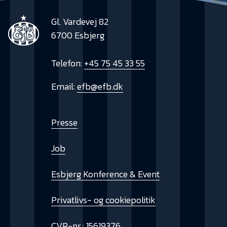
Gl. Vardevej 82
6700 Esbjerg
Telefon:
+45 75 45 33 55
Email:
efb@efb.dk
Presse
Job
Esbjerg Konference & Event
Privatlivs- og cookiepolitik
CVR-nr.: 15619376