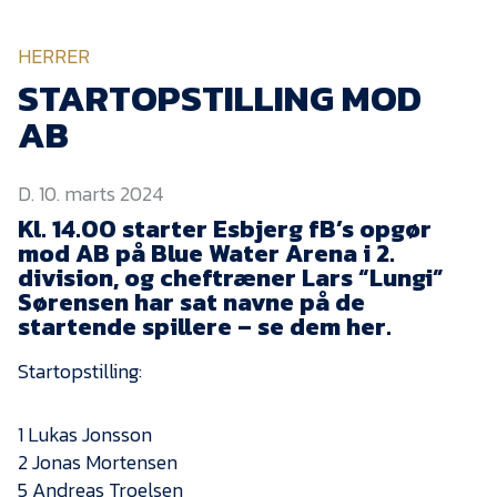
KVINDEHOLDET
HERRER
NYHEDER
STARTOPSTILLING MOD
AB
Om Esbjerg fB
D. 10. marts 2024
EfB Akademi
Kl. 14.00 starter Esbjerg fB’s opgør
Sydvestjysk Fodbold
mod AB på Blue Water Arena i 2.
Samarbejde
division, og cheftræner Lars “Lungi”
Partnere
Sørensen har sat navne på de
startende spillere – se dem her.
Blue Water Arena
Startopstilling:
Aktionærinformation
Kontakt
1 Lukas Jonsson
Job i EfB
2 Jonas Mortensen
5 Andreas Troelsen