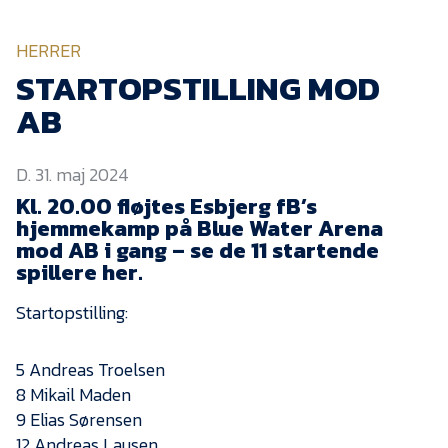
KVINDEHOLDET
HERRER
NYHEDER
STARTOPSTILLING MOD
AB
Om Esbjerg fB
D. 31. maj 2024
EfB Akademi
Kl. 20.00 fløjtes Esbjerg fB’s
Sydvestjysk Fodbold
hjemmekamp på Blue Water Arena
Samarbejde
mod AB i gang – se de 11 startende
Partnere
spillere her.
Blue Water Arena
Startopstilling:
Aktionærinformation
5 Andreas Troelsen
Kontakt
8 Mikail Maden
Job i EfB
9 Elias Sørensen
12 Andreas Lausen