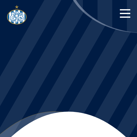
FORSIDE
KAMPE
STILLING
BILLETTER
HERREHOLDET
KAMPDAG PÅ
BLUE WATER
ARENA