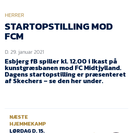
KVINDEHOLDET
HERRER
NYHEDER
STARTOPSTILLING MOD
FCM
Om Esbjerg fB
D. 29. januar 2021
EfB Akademi
Esbjerg fB spiller kl. 12.00 i Ikast på
Sydvestjysk Fodbold
kunstgræsbanen mod FC Midtjylland.
Samarbejde
Dagens startopstilling er præsenteret
Partnere
af Skechers – se den her under.
Blue Water Arena
Aktionærinformation
Kontakt
NÆSTE
Job i EfB
HJEMMEKAMP
LØRDAG D. 15.