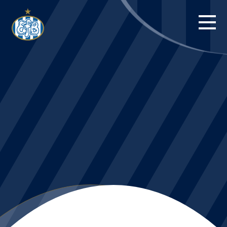
FORSIDE
KAMPE
STILLING
BILLETTER
HERREHOLDET
KAMPDAG PÅ
BLUE WATER
ARENA