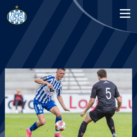
FORSIDE
KAMPE
STILLING
BILLETTER
HERREHOLDET
KAMPDAG PÅ
BLUE WATER
ARENA