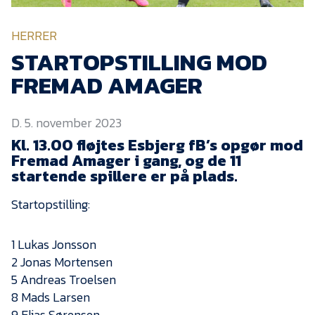
KVINDEHOLDET
HERRER
NYHEDER
STARTOPSTILLING MOD
FREMAD AMAGER
Om Esbjerg fB
D. 5. november 2023
EfB Akademi
Kl. 13.00 fløjtes Esbjerg fB’s opgør mod
Sydvestjysk Fodbold
Fremad Amager i gang, og de 11
Samarbejde
startende spillere er på plads.
Partnere
Startopstilling:
Blue Water Arena
Aktionærinformation
1 Lukas Jonsson
2 Jonas Mortensen
Kontakt
5 Andreas Troelsen
Job i EfB
8 Mads Larsen
9 Elias Sørensen