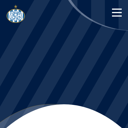
FORSIDE
KAMPE
STILLING
BILLETTER
HERREHOLDET
KAMPDAG PÅ
BLUE WATER
ARENA