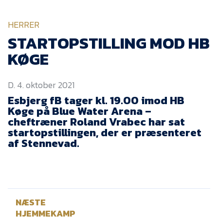
KVINDEHOLDET
HERRER
NYHEDER
STARTOPSTILLING MOD HB
KØGE
Om Esbjerg fB
D. 4. oktober 2021
EfB Akademi
Esbjerg fB tager kl. 19.00 imod HB
Sydvestjysk Fodbold
Køge på Blue Water Arena –
Samarbejde
cheftræner Roland Vrabec har sat
Partnere
startopstillingen, der er præsenteret
af Stennevad.
Blue Water Arena
Aktionærinformation
Kontakt
NÆSTE
Job i EfB
HJEMMEKAMP